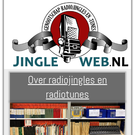
Over radiojingles en
radiotunes