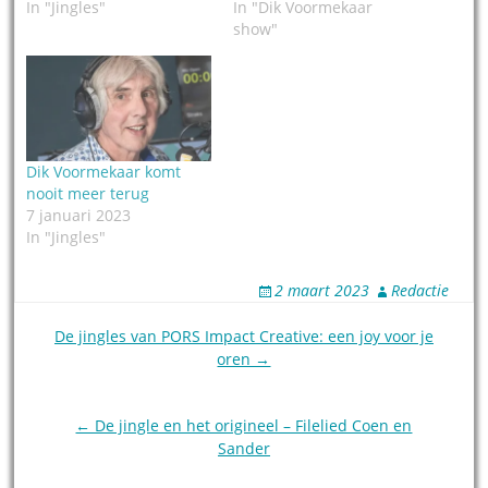
In "Jingles"
In "Dik Voormekaar
show"
Dik Voormekaar komt
nooit meer terug
7 januari 2023
In "Jingles"
2 maart 2023
Redactie
Post
De jingles van PORS Impact Creative: een joy voor je
oren →
navigation
← De jingle en het origineel – Filelied Coen en
Sander