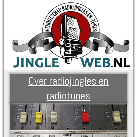
Over radiojingles en
radiotunes