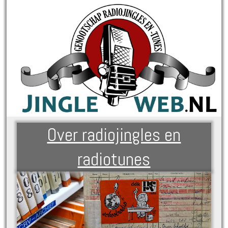
Over radiojingles en
radiotunes