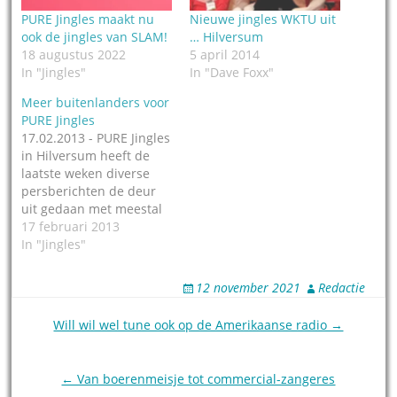
PURE Jingles maakt nu
Nieuwe jingles WKTU uit
ook de jingles van SLAM!
… Hilversum
18 augustus 2022
5 april 2014
In "Jingles"
In "Dave Foxx"
Meer buitenlanders voor
PURE Jingles
17.02.2013 - PURE Jingles
in Hilversum heeft de
laatste weken diverse
persberichten de deur
uit gedaan met meestal
nieuwe of bestaande
17 februari 2013
buitenlandse klanten
In "Jingles"
waarvoor verse jingles
zijn gemaakt. We
12 november 2021
Redactie
hebben ze niet allemaal
kunnen melden, vandaar
Post
Will wil wel tune ook op de Amerikaanse radio →
hierbij een
navigation
'verzamelbericht', want
de jingles zijn en blijven
← Van boerenmeisje tot commercial-zangeres
de moeite waard. Zo is…