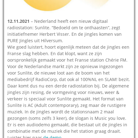
12.11.2021
– Nederland heeft een nieuw digitaal
radiostation: Sunlite. “Bedoeld om te onthaasten”, zegt
initiatiefnemer Herbert Visser. En de jingles komen van
PURE Jingles uit Hilversum.
Wie goed luistert, hoort eigenlijk meteen dat de jingles een
Franse slag hebben. En dat klopt, want ze zijn
oorspronkelijk gemaakt voor het Franse station Chérie FM.
Voor de Nederlandse markt zijn ze opnieuw ingezongen
voor Sunlite, de nieuwe loot aan de boom van het
mediabedrijf RadioCorp, dat ook al 100%NL en SLAM! bezit.
Daar komt dus nu een derde radiostation bij. De algemene
jingles zijn resing, de vormgeving voor nieuws, weer &
verkeer is speciaal voor Sunlite gemaakt. Het format van
Sunlite is AC (Adult contemporary), zeg maar de rustigere
muziek. In de jingles wordt de stationsnaam 2 maal
gezongen (soms zelfs 3 keer), de slogan is Music you love.
Er is een audiodemo gemaakt, die bestaat uit de jingles in
combinatie met de muziek die het station graag draait.
Luister hier naar
de demo
.