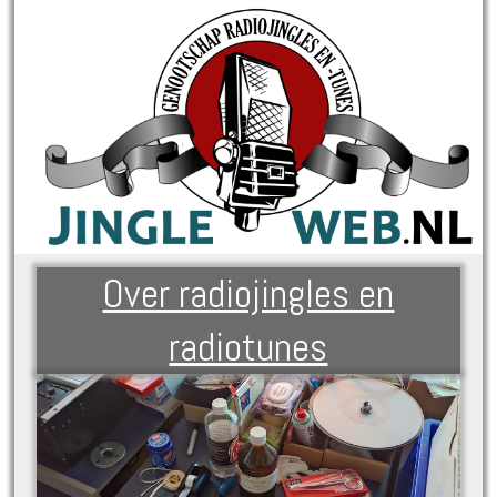
Over radiojingles en
radiotunes