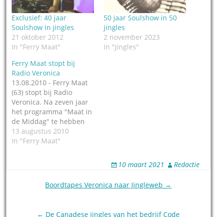
Exclusief: 40 jaar
50 jaar Soulshow in 50
Soulshow in jingles
jingles
21 oktober 2012
2 november 2023
In "Ferry Maat"
In "Jingles"
Ferry Maat stopt bij
Radio Veronica
13.08.2010 - Ferry Maat
(63) stopt bij Radio
Veronica. Na zeven jaar
het programma "Maat in
de Middag" te hebben
gemaakt heeft Maat
13 augustus 2010
besloten zijn contract
In "Ferry Maat"
niet te verlengen. Ferry
Maat begon in 1971 op
10 maart 2021
Redactie
de zeezender Radio
Noordzee Internationaal
Post
Boordtapes Veronica naar Jingleweb →
en werkte daarna bij
navigation
onder meer de TROS,
Radio 3,…
← De Canadese jingles van het bedrijf Code