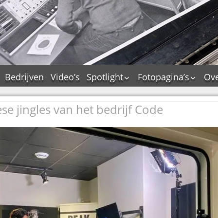
Bedrijven
Video’s
Spotlight
Fotopagina’s
Ove
De Tourflitsjingle –
JAM in pictures
wie zijn de makers?
e jingles van het bedrijf Code
PAMS in pictures
Jingledemo’s en hun
TM in pictures
tags
Pepper & Tanner i
Dallas jingle city
pictures
De Tourtune
Top Format in
Ferry Maat 65
pictures
Ferry Maat interview
Dik Voormekaar in
foto’s
Jingle Awards
Jingle NIEUW