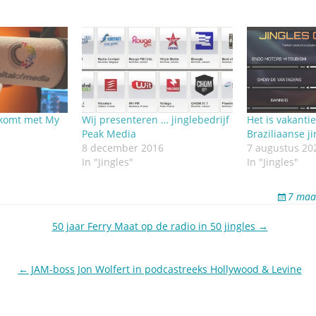
 komt met My
Wij presenteren … jinglebedrijf
Het is vakantie
Peak Media
Braziliaanse ji
8 december 2016
7 augustus 20
In "Jingles"
In "Jingles"
7 maa
50 jaar Ferry Maat op de radio in 50 jingles →
← JAM-boss Jon Wolfert in podcastreeks Hollywood & Levine