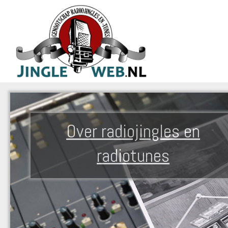
Over radiojingles en
radiotunes