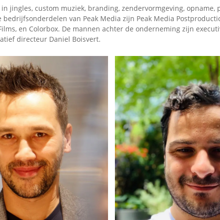
t in jingles, custom muziek, branding, zendervormgeving, opname, 
e bedrijfsonderdelen van Peak Media zijn Peak Media Postproducti
 Films, en Colorbox. De mannen achter de onderneming zijn executi
tief directeur Daniel Boisvert.