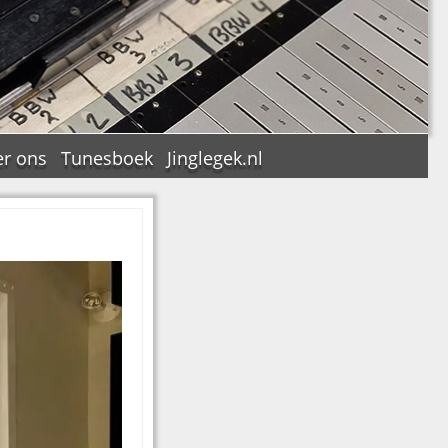
r ons
Tunesboek
Jinglegek.nl
n