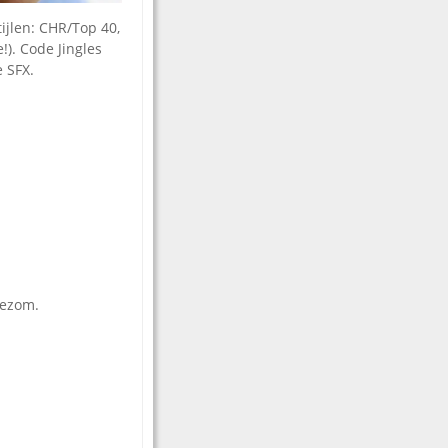
ijlen: CHR/Top 40,
). Code Jingles
e SFX.
eezom.