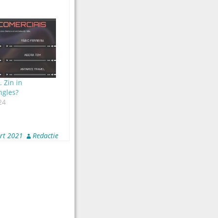
. Zin in
ngles?
24
rt 2021
Redactie