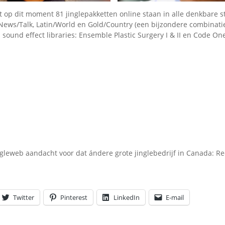
t op dit moment 81 jinglepakketten online staan in alle denkbare st
News/Talk, Latin/World en Gold/Country (een bijzondere combinatie!
s sound effect libraries: Ensemble Plastic Surgery I & II en Code On
ngleweb aandacht voor dat ándere grote jinglebedrijf in Canada: R
Twitter
Pinterest
LinkedIn
E-mail