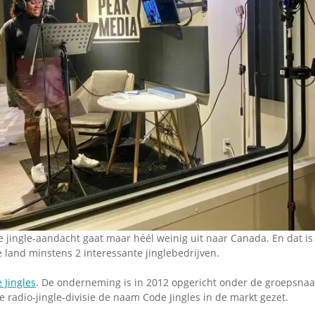
Omroepbanden
Stoomfluit Klaas
Vaak
Uitvinding
jinglecassette
 jingle-aandacht gaat maar héél weinig uit naar Canada. En dat is n
te land minstens 2 interessante jinglebedrijven.
 Jingles
. De onderneming is in 2012 opgericht onder de groepsna
 radio-jingle-divisie de naam Code Jingles in de markt gezet.