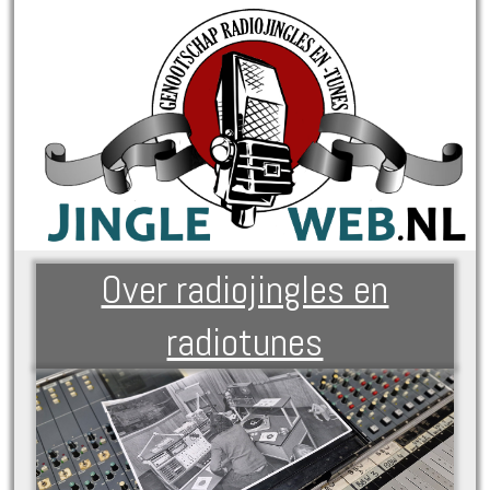
Over radiojingles en
radiotunes