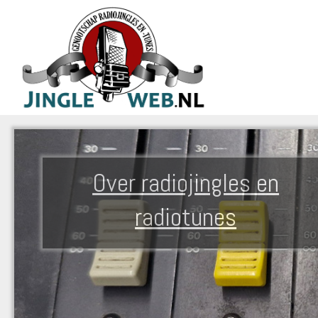
Over radiojingles en
radiotunes