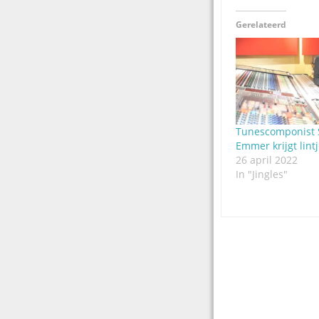
Gerelateerd
Tunescomponist 
Emmer krijgt lint
26 april 2022
In "Jingles"
Post
navigation