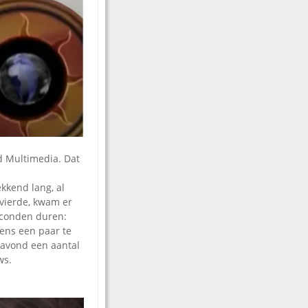
 Multimedia. Dat
kkend lang, al
m vierde, kwam er
econden duren:
ens een paar te
navond een aantal
ws.