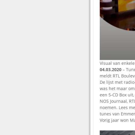
Visual van enkel
04.03.2020
– Tune
meldt RTL Boulev
De lijst met rad
was het maar omda
een 5-CD Box uit
NOS Journaal, RT
noemen. Lees me
tunes van Emme
Vorig jaar won 