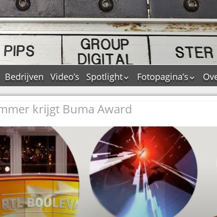
Bedrijven
Video’s
Spotlight
Fotopagina’s
Ove
De Tourflitsjingle –
JAM in pictures
wie zijn de makers?
mmer krijgt Buma Award
PAMS in pictures
Jingledemo’s en hun
TM in pictures
tags
Pepper & Tanner i
Dallas jingle city
pictures
De Tourtune
Top Format in
Ferry Maat 65
pictures
Ferry Maat interview
Dik Voormekaar in
foto’s
Jingle Awards
Jingle NIEUW