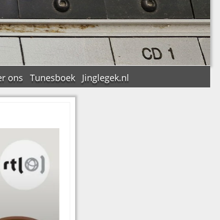
r ons
Tunesboek
Jinglegek.nl
n