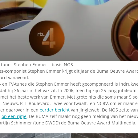
Omroepbanden
Stoomfluit Klaas
Vaak
Uitvinding
jinglecassette
e tunes Stephen Emmer – basis NOS
s-componist Stephen Emmer krijgt dit jaar de Buma Oeuvre Award
ard vanavond.
io- en TV-tunes die Stephen Emmer heeft gecomponeerd is indrukwe
t hij 36 jaar in het vak zit. In 2006, toen hij zijn 25-jarig jubileu
, met het beste werk van Emmer. Met grote hits die soms maar 5 s
L Nieuws, RTL Boulevard, Twee voor twaalf, en NCRV, om er maar e
er daarover in een
eerder bericht
van Jingleweb. De NOS zette va
r
op een rijtje
. De BUMA zelf maakt nog geen melding van het nieu
Martijn Schimmer (tune DWDD) de Buma Oeuvre Award Multimedia.