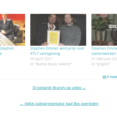
Stephen
Stephen Emmer wint prijs voor
Stephen Emme
je
RTL7 vormgeving
samenwerken 
29 april 2011
21 februari 20
In "Buma Music Award"
In "Jingles"
4 maa
DJ bedankt Brandy op video →
← VARA-radiopresentator Aad Bos overleden