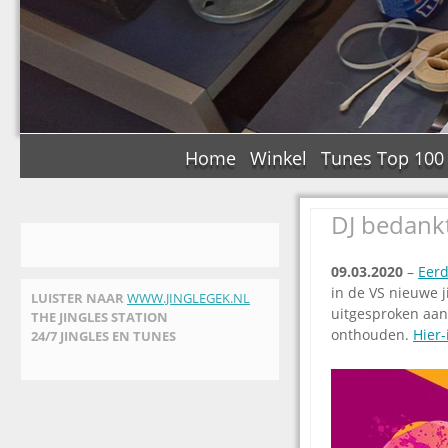
Home
Winkel
Tunes Top 100
DJ bedank
09.03.2020
–
Eerd
in de VS nieuwe j
LUISTER NAAR
WWW.JINGLEGEK.NL
uitgesproken aan
THE JINGLES STATION
onthouden.
Hier-
24/7 JINGLES EN TUNES