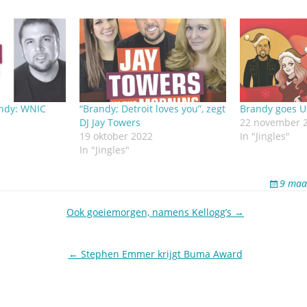
andy: WNIC
“Brandy; Detroit loves you”, zegt
Brandy goes U
DJ Jay Towers
22 november 
19 oktober 2022
In "Jingles"
In "Jingles"
9 maa
Ook goeiemorgen, namens Kellogg’s →
← Stephen Emmer krijgt Buma Award