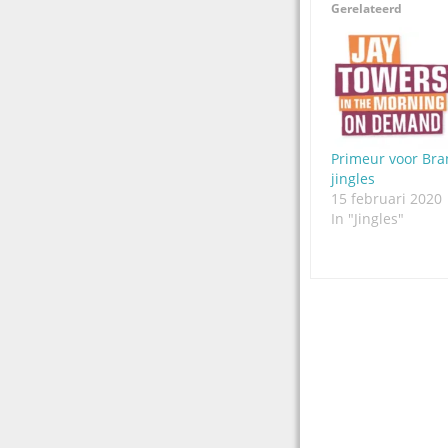
Gerelateerd
Primeur voor Br
jingles
15 februari 2020
In "Jingles"
Post
navigation