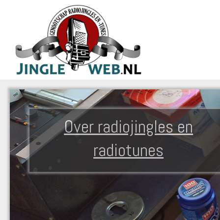
Over radiojingles en
radiotunes