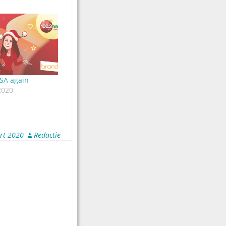
SA again
2020
rt 2020
Redactie