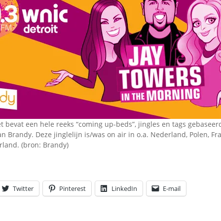
Omroepbanden
Stoomfluit Klaas
Vaak
Uitvinding
jinglecassette
t bevat een hele reeks “coming up-beds”, jingles en tags gebaseer
n Brandy. Deze jinglelijn is/was on air in o.a. Nederland, Polen, Fran
rland. (bron: Brandy)
Twitter
Pinterest
LinkedIn
E-mail