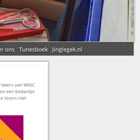
r ons
Tunesboek
Jinglegek.nl
 Towers van WNIC
n
ideo een bedankje
e lezers niet