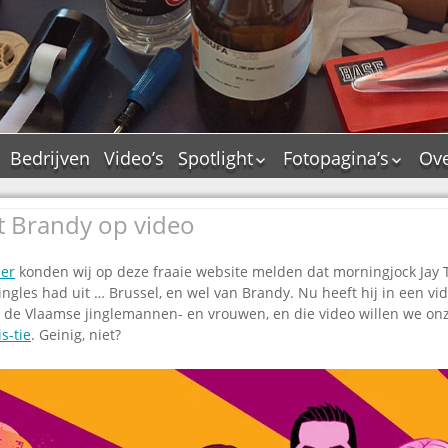
Bedrijven
Video’s
Spotlight
Fotopagina’s
Ove
De Tourflitsjingle –
JAM in pictures
wie zijn de makers?
t Brandy op video
PAMS in pictures
Jingledemo’s en hun
TM in pictures
tags
er
konden wij op deze fraaie website melden dat morningjock Jay
Pepper & Tanner i
Dallas jingle city
ingles had uit … Brussel, en wel van Brandy. Nu heeft hij in een v
pictures
 de Vlaamse jinglemannen- en vrouwen, en die video willen we onz
De Tourtune
Top Format in
is-tie
. Geinig, niet?
Ferry Maat 65
pictures
Ferry Maat interview
Dik Voormekaar in
foto’s
Jingle Awards
Jingle NIEUW