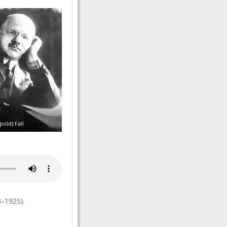
pold) Fall
3–1925).