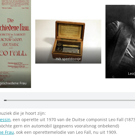
Omroepbanden
Stoomfluit Klaas
Vaak
Uitvinding
jinglecassette
Hét speeldoosje
Leo(
 geschiedene Frau
uziek die je hoort zijn:
zessin
, een operette uit 1970 van de Duitse componist Leo Fall (187
 möchte gern ein automobil (gegevens vooralsnog onbekend)
ne Frau
, ook een operettemelodie van Leo Fall, nu uit 1909.