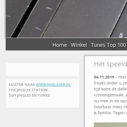
Home
Winkel
Tunes Top 100
Hét speeld
04.11.2019
– Hier
freaks onder u z
LUISTER NAAR
WWW.JINGLEGEK.NL
tijd komt de defi
THE JINGLES STATION
schoongemaakt, ge
24/7 JINGLES EN TUNES
nu mee in de opna
hoorbaar mee). He
& familie. Tegen 