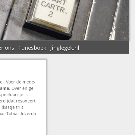
r ons
Tunesboek
Jinglegek.nl
eel. Voor de mede-
n
pname
. Over enige
speeldoosje is
erd (dat resoneert
kastje trilt
naar Tobias Idzerda