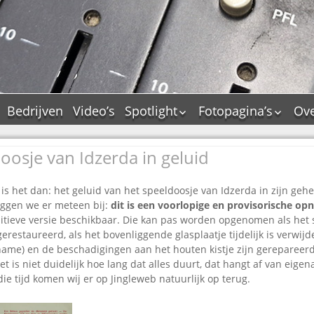
Bedrijven
Video’s
Spotlight
Fotopagina’s
Ove
De Tourflitsjingle –
JAM in pictures
wie zijn de makers?
oosje van Idzerda in geluid
PAMS in pictures
Jingledemo’s en hun
TM in pictures
tags
 is het dan: het geluid van het speeldoosje van Idzerda in zijn geh
Pepper & Tanner i
Dallas jingle city
eggen we er meteen bij:
dit is een voorlopige en provisorische o
pictures
nitieve versie beschikbaar. Die kan pas worden opgenomen als het 
De Tourtune
Top Format in
restaureerd, als het bovenliggende glasplaatje tijdelijk is verwijd
Ferry Maat 65
pictures
me) en de beschadigingen aan het houten kistje zijn gerepareerd (
Ferry Maat interview
Dik Voormekaar in
t is niet duidelijk hoe lang dat alles duurt, dat hangt af van eige
foto’s
die tijd komen wij er op Jingleweb natuurlijk op terug.
Jingle Awards
Jingle NIEUW