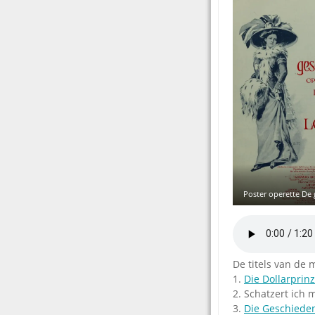
Poster operette De
De titels van de m
1.
Die Dollarprin
2. Schatzert ich
3.
Die Geschiede