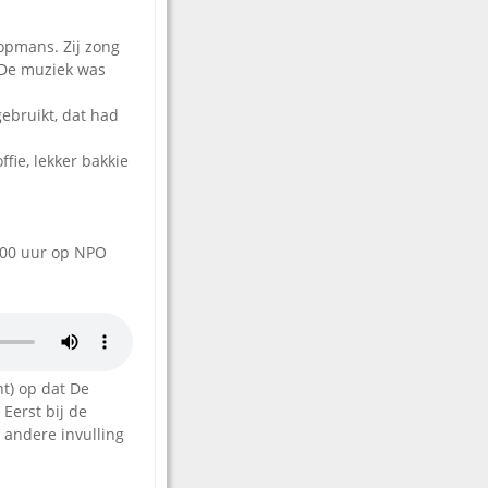
opmans. Zij zong
. De muziek was
gebruikt, dat had
fie, lekker bakkie
8.00 uur op NPO
t) op dat De
Eerst bij de
 andere invulling