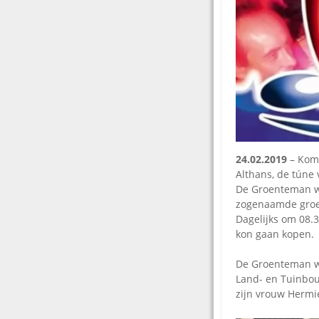
24.02.2019
– Kome
Althans, de túne
De Groenteman was
zogenaamde groe
Dagelijks om 08.
kon gaan kopen.
De Groenteman we
Land- en Tuinbou
zijn vrouw Hermi