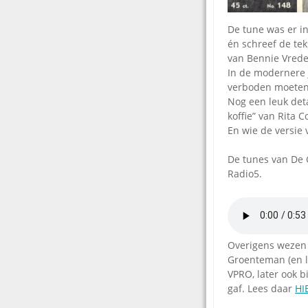
De tune was er i
én schreef de tek
van Bennie Vrede
In de modernere j
verboden moeten
Nog een leuk deta
koffie” van Rita C
En wie de versie
De tunes van De 
Radio5.
Overigens wezen 
Groenteman (en la
VPRO, later ook b
gaf. Lees daar
HI