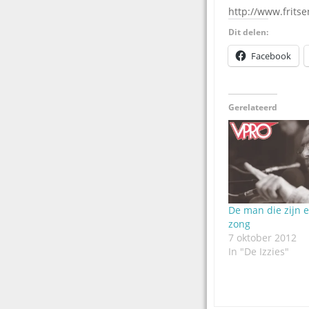
http://www.frits
Dit delen:
Facebook
Gerelateerd
De man die zijn 
zong
7 oktober 2012
In "De Izzies"