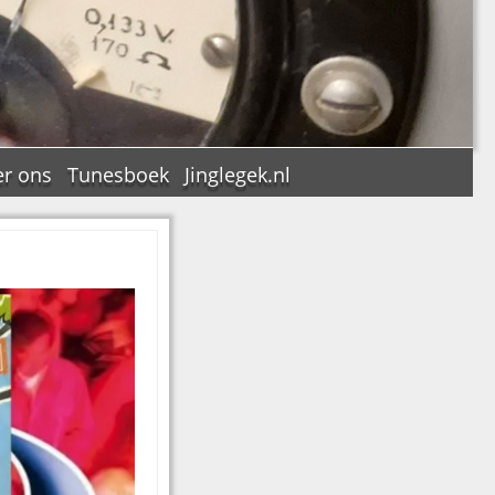
r ons
Tunesboek
Jinglegek.nl
n