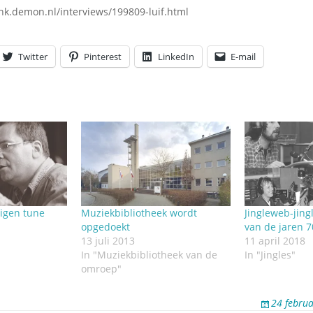
enk.demon.nl/interviews/199809-luif.html
Twitter
Pinterest
LinkedIn
E-mail
eigen tune
Muziekbibliotheek wordt
Jingleweb-jing
opgedoekt
van de jaren 
13 juli 2013
11 april 2018
In "Muziekbibliotheek van de
In "Jingles"
omroep"
24 febru