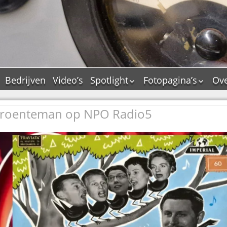
Bedrijven
Video’s
Spotlight
Fotopagina’s
Ove
De Tourflitsjingle –
JAM in pictures
wie zijn de makers?
Groenteman op NPO Radio5
PAMS in pictures
Jingledemo’s en hun
TM in pictures
tags
Pepper & Tanner i
Dallas jingle city
pictures
De Tourtune
Top Format in
Ferry Maat 65
pictures
Ferry Maat interview
Dik Voormekaar in
foto’s
Jingle Awards
Jingle NIEUW