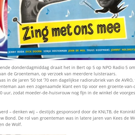
Omroepbanden
Stoomfluit Klaas
Vaak
Uitvinding
jinglecassette
nde donderdagmiddag draait het in Bert op 5 op NPO Radio 5 o
 van de Groenteman, op verzoek van meerdere luisteraars.
 in de jaren ’50 tot ’70 een dagelijkse radiorubriek van de AVRO,
nteman aan een zogenaamde klant een tip voor een groente-van-
30 uur, zodat moeder-de-huisvrouw nog fijn in de winkel de voorge
rd – denken wij – destijds gesponsord door de KNLTB, de Koninkl
w Bond. De rol van groenteman was in latere jaren van Kees de Wo
en de Wolf.