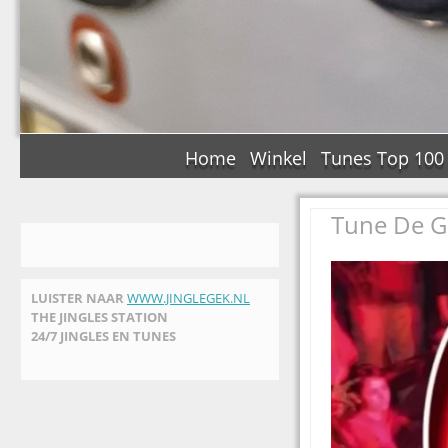
Home
Winkel
Tunes Top 100
Tune De 
LUISTER NAAR
WWW.JINGLEGEK.NL
THE JINGLES STATION
24/7 JINGLES EN TUNES