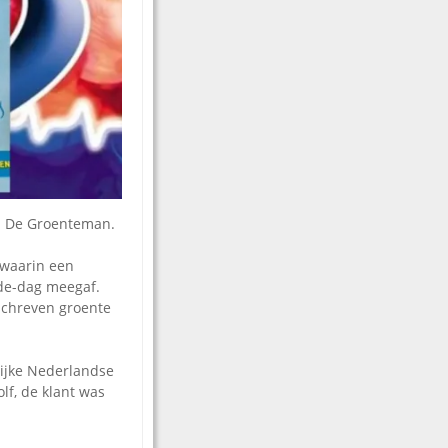
m De Groenteman.
 waarin een
de-dag meegaf.
schreven groente
ijke Nederlandse
lf, de klant was