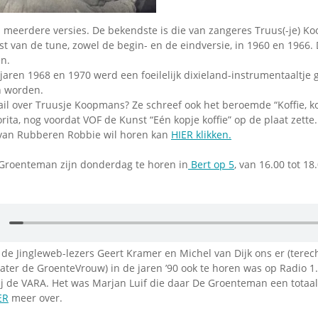
n meerdere versies. De bekendste is die van zangeres Truus(-je) Ko
st van de tune, zowel de begin- en de eindversie, in 1960 en 1966
n.
aren 1968 en 1970 werd een foeilelijk dixieland-instrumentaaltje 
 worden.
il over Truusje Koopmans? Ze schreef ook het beroemde “Koffie, kof
orita, nog voordat VOF de Kunst “Eén kopje koffie” op de plaat zette.
 van Rubberen Robbie wil horen kan
HIER klikken.
Groenteman zijn donderdag te horen in
Bert op 5
, van 16.00 tot 1
de Jingleweb-lezers Geert Kramer en Michel van Dijk ons er (terech
ter de GroenteVrouw) in de jaren ’90 ook te horen was op Radio 1. 
ij de VARA. Het was Marjan Luif die daar De Groenteman een totaal
ER
meer over.