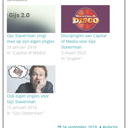
Gijs Staverman zingt
Discojingles van Capital
mee op zijn eigen jingles
of Media voor Gijs
24 januari 2018
Staverman
In "Capital of Media"
3 maart 2022
In "Jingles"
Ook eigen jingles voor
Gijs Staverman
15 januari 2014
In "Gijs Staverman"
24 september 2018
Redactie