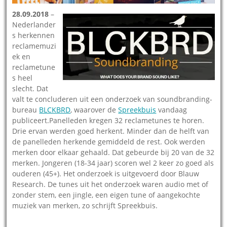
28.09.2018
–
Nederlander
s herkennen
reclamemuzi
ek en
reclametune
s heel
slecht. Dat
valt te concluderen uit een onderzoek van soundbranding-
bureau
BLCKBRD
, waarover de
Spreekbuis
vandaag
publiceert.Panelleden kregen 32 reclametunes te horen.
Drie ervan werden goed herkent. Minder dan de helft van
de panelleden herkende gemiddeld de rest. Ook werden
merken door elkaar gehaald. Dat gebeurde bij 20 van de 32
merken. Jongeren (18-34 jaar) scoren wel 2 keer zo goed als
ouderen (45+). Het onderzoek is uitgevoerd door Blauw
Research. De tunes uit het onderzoek waren audio met of
zonder stem, een jingle, een eigen tune of aangekochte
muziek van merken, zo schrijft Spreekbuis.