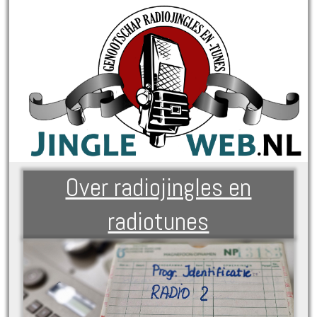
Over radiojingles en
radiotunes