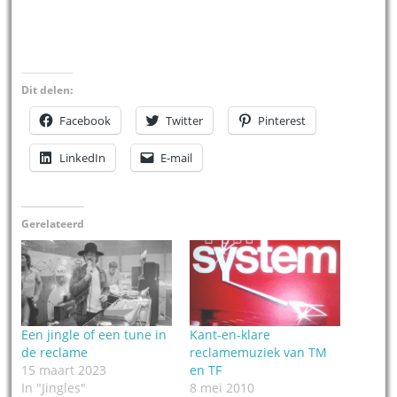
Dit delen:
Facebook
Twitter
Pinterest
LinkedIn
E-mail
Gerelateerd
Een jingle of een tune in
Kant-en-klare
de reclame
reclamemuziek van TM
15 maart 2023
en TF
In "Jingles"
8 mei 2010