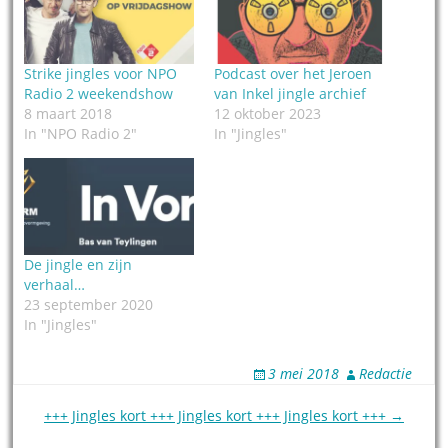
Strike jingles voor NPO
Podcast over het Jeroen
Radio 2 weekendshow
van Inkel jingle archief
8 maart 2018
12 oktober 2023
In "NPO Radio 2"
In "Jingles"
De jingle en zijn
verhaal…
23 september 2020
In "Jingles"
3 mei 2018
Redactie
Post
+++ Jingles kort +++ Jingles kort +++ Jingles kort +++ →