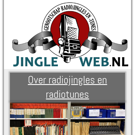
Over radiojingles en
radiotunes