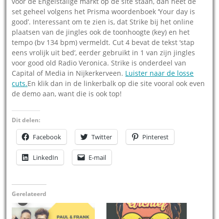
voor de Engelstalige markt op de site staan, dan heet de
set geheel volgens het Prisma woordenboek ‘Your day is
good’. Interessant om te zien is, dat Strike bij het online
plaatsen van de jingles ook de toonhoogte (key) en het
tempo (bv 134 bpm) vermeldt. Cut 4 bevat de tekst ‘stap
eens vrolijk uit bed’, eerder gebruikt in 1 van zijn jingles
voor good old Radio Veronica. Strike is onderdeel van
Capital of Media in Nijkerkerveen.
Luister naar de losse
cuts.
En klik dan in de linkerbalk op die site vooral ook even
de demo aan, want die is ook top!
Dit delen:
Facebook
Twitter
Pinterest
LinkedIn
E-mail
Gerelateerd