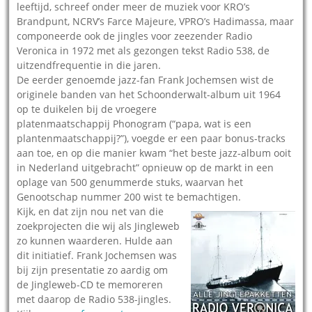
leeftijd, schreef onder meer de muziek voor KRO’s
Brandpunt, NCRV’s Farce Majeure, VPRO’s Hadimassa, maar
componeerde ook de jingles voor zeezender Radio
Veronica in 1972 met als gezongen tekst Radio 538, de
uitzendfrequentie in die jaren.
De eerder genoemde jazz-fan Frank Jochemsen wist de
originele banden van het Schoonderwalt-album uit 1964
op te duikelen bij de vroegere
platenmaatschappij Phonogram (“papa, wat is een
plantenmaatschappij?”), voegde er een paar bonus-tracks
aan toe, en op die manier kwam “het beste jazz-album ooit
in Nederland uitgebracht” opnieuw op de markt in een
oplage van 500 genummerde stuks, waarvan het
Genootschap nummer 200 wist te bemachtigen.
Kijk, en dat zijn nou net van die
zoekprojecten die wij als Jingleweb
zo kunnen waarderen. Hulde aan
dit initiatief. Frank Jochemsen was
bij zijn presentatie zo aardig om
de Jingleweb-CD te memoreren
met daarop de Radio 538-jingles.