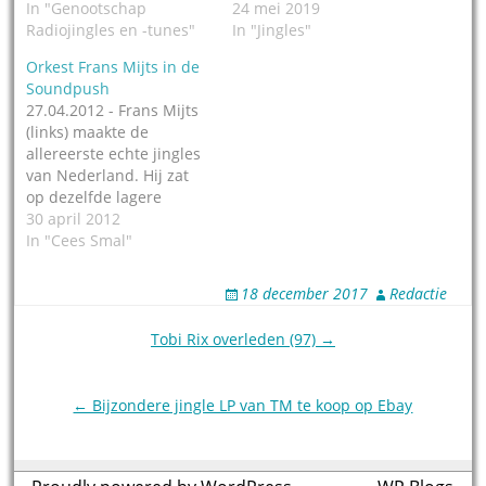
In "Genootschap
24 mei 2019
Radiojingles en -tunes"
In "Jingles"
Orkest Frans Mijts in de
Soundpush
27.04.2012 - Frans Mijts
(links) maakte de
allereerste echte jingles
van Nederland. Hij zat
op dezelfde lagere
school als Willem van
30 april 2012
Kooten, die het bij
In "Cees Smal"
Veronica schopte tot
creatief
18 december 2017
Redactie
programmaleider, en die
wierp Frans na een
Post
Tobi Rix overleden (97) →
bezoek aan New York
navigation
een cassette met WMCA
jingles toe met het
← Bijzondere jingle LP van TM te koop op Ebay
verzoek: maak…