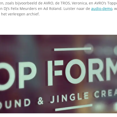
n, zoals bijvoorbeeld de AVRO, de TROS, Veronica, en AVRO’s Topp
n DJ’s Felix Meurders en Ad Roland. Luister naar de
audio-demo
, 
 het verkregen archief.