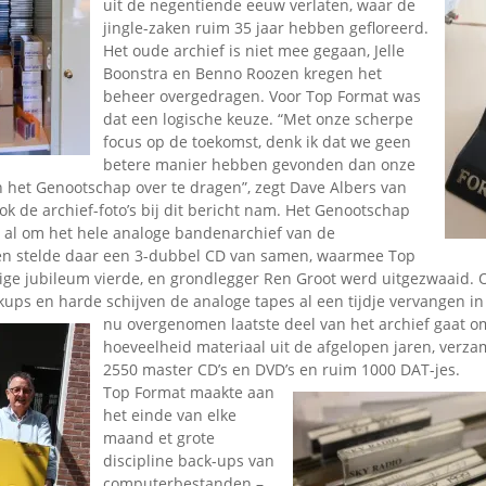
uit de negentiende eeuw verlaten, waar de
jingle-zaken ruim 35 jaar hebben gefloreerd.
Het oude archief is niet mee gegaan, Jelle
Boonstra en Benno Roozen kregen het
beheer overgedragen. Voor Top Format was
dat een logische keuze. “Met onze scherpe
focus op de toekomst, denk ik dat we geen
betere manier hebben gevonden dan onze
 het Genootschap over te dragen”, zegt Dave Albers van
ok de archief-foto’s bij dit bericht nam. Het Genootschap
5 al om het hele analoge bandenarchief van de
en stelde daar een 3-dubbel CD van samen, waarmee Top
rige jubileum vierde, en grondlegger Ren Groot werd uitgezwaaid
ps en harde schijven de analoge tapes al een tijdje vervangen in 
nu overgenomen laatste deel van het archief gaat o
hoeveelheid materiaal uit de afgelopen jaren, verz
2550 master CD’s en DVD’s en ruim 1000 DAT-jes.
Top Format maakte aan
het einde van elke
maand et grote
discipline back-ups van
computerbestanden –