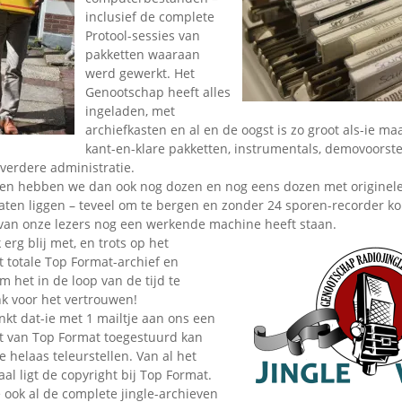
inclusief de complete
Protool-sessies van
pakketten waaraan
werd gewerkt. Het
Genootschap heeft alles
ingeladen, met
archiefkasten en al en de oogst is zo groot als-ie m
kant-en-klare pakketten, instrumentals, demovoorste
verdere administratie.
n hebben we dan ook nog dozen en nog eens dozen met originele
ten liggen – teveel om te bergen en zonder 24 sporen-recorder kom
 van onze lezers nog een werkende machine heeft staan.
 erg blij met, en trots op het
t totale Top Format-archief en
m het in de loop van de tijd te
nk voor het vertrouwen!
kt dat-ie met 1 mailtje aan ons een
et van Top Format toegestuurd kan
 helaas teleurstellen. Van al het
al ligt de copyright bij Top Format.
 ook al de complete jingle-archieven