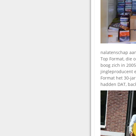
nalatenschap aan
Top Format, die o
boog zich in 200
jingleproducent 
Format het 30-ja
hadden DAT, backu