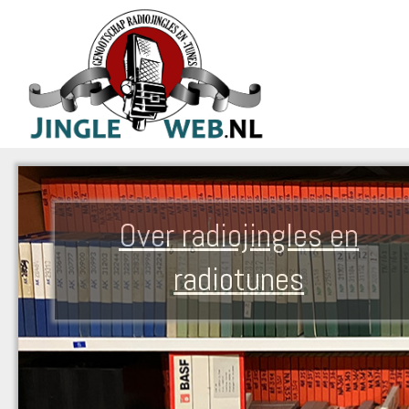
Over radiojingles en
radiotunes