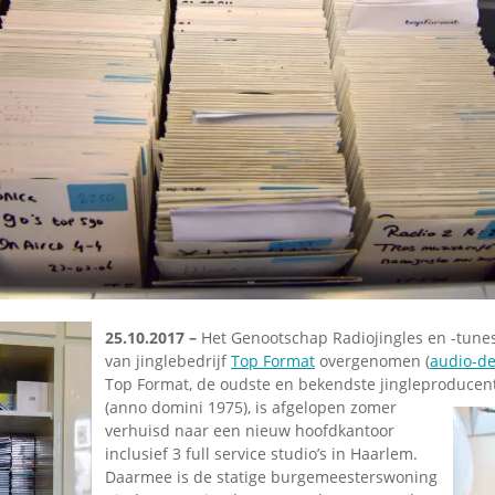
Omroepbanden
Stoomfluit Klaas
Vaak
Uitvinding
jinglecassette
25.10.2017 –
Het Genootschap Radiojingles en -tunes
van jinglebedrijf
Top Format
overgenomen (
audio-d
Top Format, de oudste en bekendste jingleproducent
(anno domini 1975), is
afgelopen zomer
verhuisd naar een nieuw hoofdkantoor
inclusief 3 full service studio’s in Haarlem.
Daarmee is de statige burgemeesterswoning