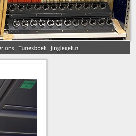
r ons
Tunesboek
Jinglegek.nl
n