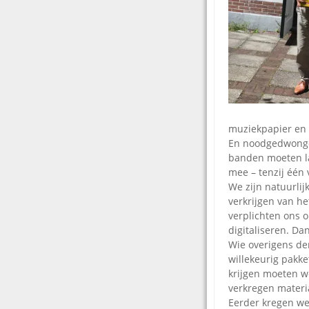
muziekpapier en 
En noodgedwonge
banden moeten la
mee – tenzij één
We zijn natuurlijk
verkrijgen van he
verplichten ons o
digitaliseren. Da
Wie overigens den
willekeurig pakk
krijgen moeten we
verkregen materia
Eerder kregen we