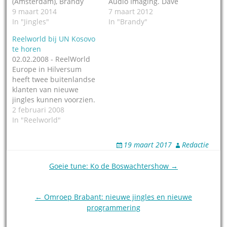
(Amsterdam), Brandy
Audio Imaging. Dave
(Brussel), Reelworld
9 maart 2014
Foxx spreekt. En
7 maart 2012
Europe en Pure Jingles
In "Jingles"
Diederick Huizinga. En
In "Brandy"
(beiden Hilversum). Zij
Giel Beelen.
Reelworld bij UN Kosovo
zullen in ieder geval
De Radiodays Europe
te horen
aanwezig zijn op de
zijn dit jaar op 15 en 16
02.02.2008 - ReelWorld
Radiodays Europe 2014.
maart in Barcelona, zo is
Europe in Hilversum
Die wordt gehouden in
te lezen op hun website.
heeft twee buitenlandse
het Convention Centre
En er zijn veel
klanten van nieuwe
Dublin, het CCD. Het
jinglebedrijven.…
jingles kunnen voorzien.
gaat er zowel over
Het pakket WKTU 2005 is
2 februari 2008
publieke als
vanaf nu ook te horen op
In "Reelworld"
commerciële radio.
Radio Ophelia in Kosovo.
Zoals…
Dat is een radio netwerk
19 maart 2017
Redactie
van de United Nations
Mission in Kosovo
Post
Goeie tune: Ko de Boswachtershow →
(UNMIK). Het is een 24
navigation
uurs muziek- en…
← Omroep Brabant: nieuwe jingles en nieuwe
programmering