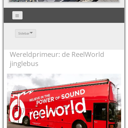
Sidebar
Wereldprimeur: de ReelWorld
jinglebus