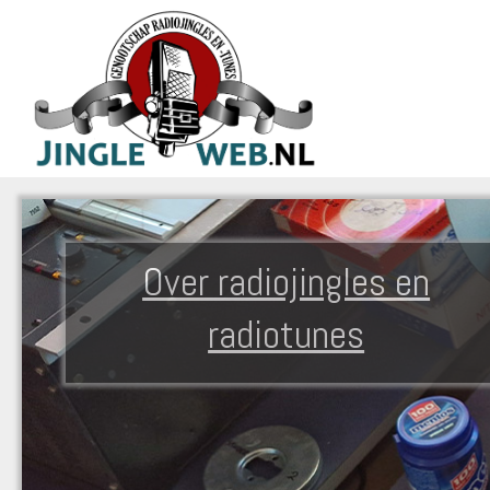
Over radiojingles en
radiotunes