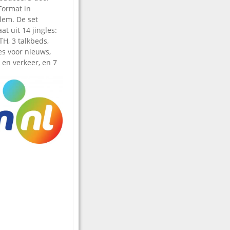
Format in
lem. De set
at uit 14 jingles:
TH, 3 talkbeds,
es voor nieuws,
 en verkeer, en 7