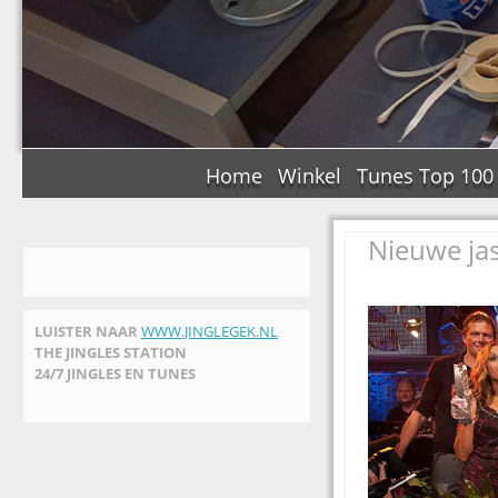
Home
Winkel
Tunes Top 100
Nieuwe jas
LUISTER NAAR
WWW.JINGLEGEK.NL
THE JINGLES STATION
24/7 JINGLES EN TUNES