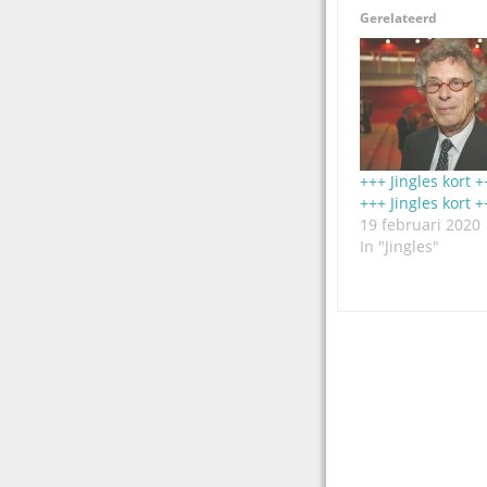
Gerelateerd
+++ Jingles kort +
+++ Jingles kort +
19 februari 2020
In "Jingles"
Post
navigation