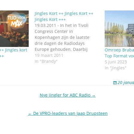
Jingles Kort ++ Jingles Kort ++
Jingles Kort +++
19.03.2011 - In het in Tivoli
Congress Center in
Kopenhagen zijn de laatste
drie dagen de Radiodays
Europe gehouden. Daarbij
++ Jingles kort
Omroep Braba
waren vertegenwoordigers
19 maart 2011
++
Top Format voo
aanwezig van de
In "Brandy"
5 juni 2023
jingleproducenten Top Format,
In "Jingles"
Brandy en SOB Audio
Imaging. +++ Gerucht: Top
20 janua
Format in Haarlem heeft
nieuwe jingles gemaakt voor De
Nye jingler for ABC Radio →
Gouden Uren van de TROS op…
← De VPRO-leaders van Jaap Drupsteen