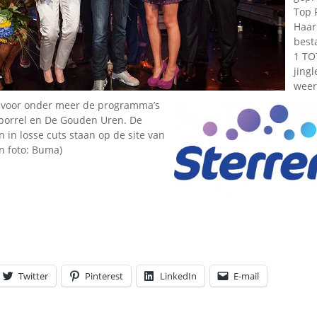
Omroepbanden
Top 
Haar
Stoomfluit Klaas
Vaak
besta
1 TO
Uitvinding
jingl
jinglecassette
weer
 voor onder meer de programma’s
borrel en De Gouden Uren. De
n in losse cuts staan op de site van
on foto: Buma)
Twitter
Pinterest
LinkedIn
E-mail