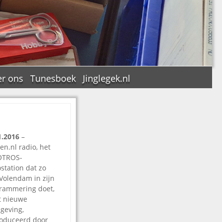
r ons
Tunesboek
Jinglegek.nl
1.2016
–
n
en.nl radio, het
OTROS-
ostation dat zo
 Volendam in zijn
rammering doet,
t nieuwe
geving,
oduceerd door