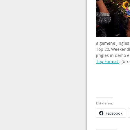
algemene jingles
Top 20, Weekend
jingles in demo é
Top Format
. (br
Dit delen:
Facebook