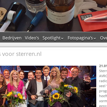
Bedrijven
Video’s
Spotlight
Fotopagina’s
Ove
De Tourflitsjingle –
JAM in pictures
wie zijn de makers?
 voor sterren.nl
PAMS in pictures
Jingledemo’s en hun
TM in pictures
tags
21.0
Pepper & Tanner i
Dallas jingle city
pictures
Sterr
De Tourtune
AVR
Top Format in
radi
Ferry Maat 65
pictures
veel
Ferry Maat interview
Dik Voormekaar in
prog
foto’s
Jingle Awards
heef
vorm
Jingle NIEUW
gepr