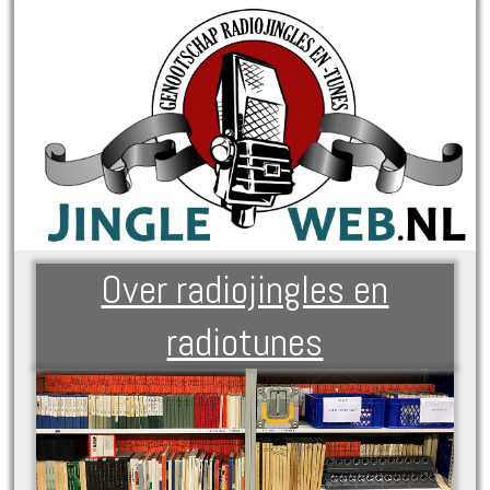
Over radiojingles en
radiotunes