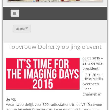
Sidebar
Topvrouw Doherty op jingle event
08.03.2015
–
Ze is de vice
president
imaging van
iHeartMedia
(voorheen
Clear
Channel) in
de VS.
Verantwoordelijk voor 800 radiostations in de VS. Daarvoor
was ze Imaging Director van 1 van de meest bekende en