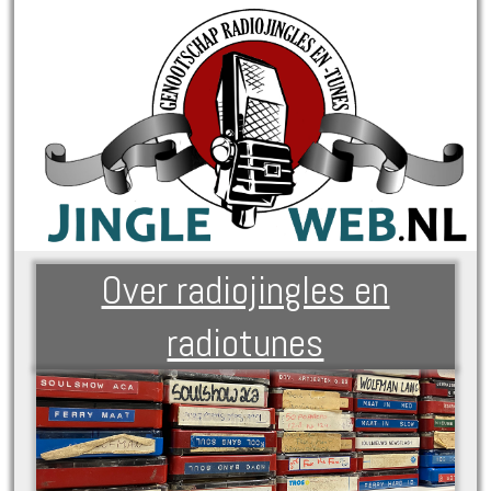
Over radiojingles en
radiotunes