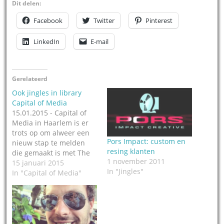
Dit delen:
Facebook
Twitter
Pinterest
LinkedIn
E-mail
Gerelateerd
Ook jingles in library
Capital of Media
15.01.2015 - Capital of
Media in Haarlem is er
trots op om alweer een
Pors Impact: custom en
nieuw stap te melden
resing klanten
die gemaakt is met The
1 november 2011
Radio Imaging Library:
15 januari 2015
In "Jingles"
wanneer de klant ook de
In "Capital of Media"
jingles-optie kiest, wordt
dit librarypakket ook
geüpdatet met nieuwe
jingles. Dus elke maand
minimaal twee nieuwe