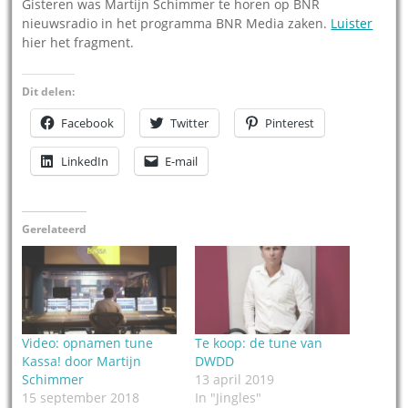
Gisteren was Martijn Schimmer te horen op BNR
nieuwsradio in het programma BNR Media zaken.
Luister
hier het fragment.
Dit delen:
Facebook
Twitter
Pinterest
LinkedIn
E-mail
Gerelateerd
Video: opnamen tune
Te koop: de tune van
Kassa! door Martijn
DWDD
Schimmer
13 april 2019
15 september 2018
In "Jingles"