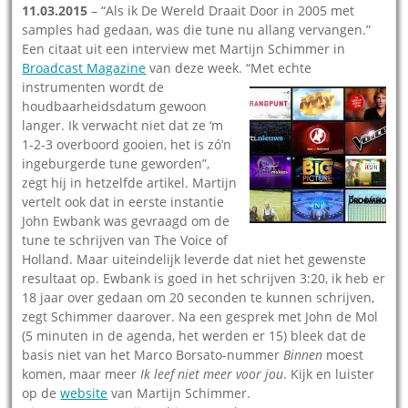
11.03.2015
– “Als ik De Wereld Draait Door in 2005 met
samples had gedaan, was die tune nu allang vervangen.”
Een citaat uit een interview met Martijn Schimmer in
Broadcast Magazine
van deze week.
“Met echte
instrumenten wordt de
houdbaarheidsdatum gewoon
langer. Ik verwacht niet dat ze ‘m
1-2-3 overboord gooien, het is zó’n
ingeburgerde tune geworden”,
zegt hij in hetzelfde artikel. Martijn
vertelt ook dat in eerste instantie
John Ewbank was gevraagd om de
tune te schrijven van The Voice of
Holland. Maar uiteindelijk leverde dat niet het gewenste
resultaat op. Ewbank is goed in het schrijven 3:20, ik heb er
18 jaar over gedaan om 20 seconden te kunnen schrijven,
zegt Schimmer daarover. Na een gesprek met John de Mol
(5 minuten in de agenda, het werden er 15) bleek dat de
basis niet van het Marco Borsato-nummer
Binnen
moest
komen, maar meer
Ik leef niet meer voor jou
. Kijk en luister
op de
website
van Martijn Schimmer.