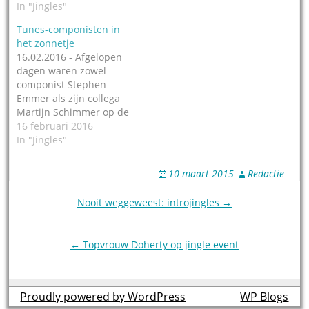
In "Jingles"
Tunes-componisten in
het zonnetje
16.02.2016 - Afgelopen
dagen waren zowel
componist Stephen
Emmer als zijn collega
Martijn Schimmer op de
radio te horen over hun
16 februari 2016
vak: het schrijven van
In "Jingles"
radio- en TV-tunes.
Zaterdag 13 februari was
10 maart 2015
Redactie
Stephen Emmer te gast
in het programma
Post
Nooit weggeweest: introjingles →
Wekker wakker weekend
navigation
op NPO Radio 5 tussen
09.00 en 10.00…
← Topvrouw Doherty op jingle event
Proudly powered by WordPress
theme by
WP Blogs