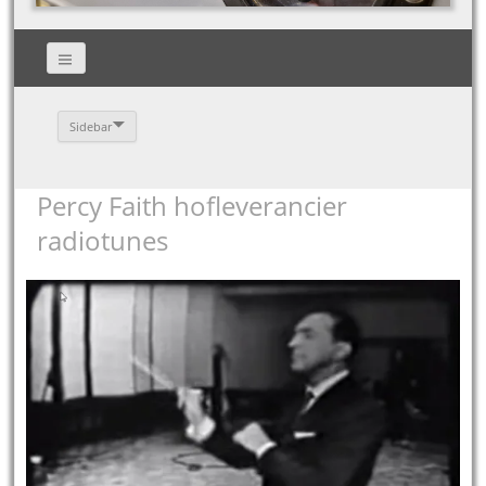
Sidebar
Percy Faith hofleverancier
radiotunes