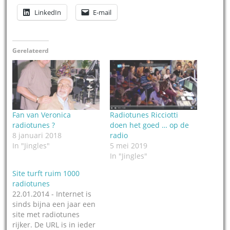
LinkedIn
E-mail
Gerelateerd
Fan van Veronica
Radiotunes Ricciotti
radiotunes ?
doen het goed … op de
8 januari 2018
radio
In "Jingles"
5 mei 2019
In "Jingles"
Site turft ruim 1000
radiotunes
22.01.2014 - Internet is
sinds bijna een jaar een
site met radiotunes
rijker. De URL is in ieder