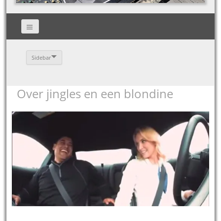
Sidebar
Over jingles en een blondine