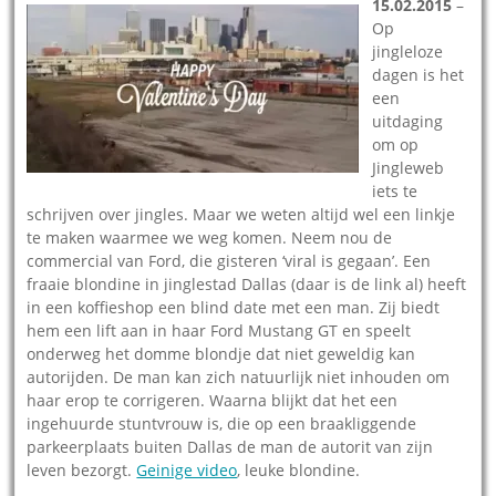
15.02.2015
–
Op
jingleloze
dagen is het
een
uitdaging
om op
Jingleweb
iets te
schrijven over jingles. Maar we weten altijd wel een linkje
te maken waarmee we weg komen. Neem nou de
commercial van Ford, die gisteren ‘viral is gegaan’. Een
fraaie blondine in jinglestad Dallas (daar is de link al) heeft
in een koffieshop een blind date met een man. Zij biedt
hem een lift aan in haar Ford Mustang GT en speelt
onderweg het domme blondje dat niet geweldig kan
autorijden. De man kan zich natuurlijk niet inhouden om
haar erop te corrigeren. Waarna blijkt dat het een
ingehuurde stuntvrouw is, die op een braakliggende
parkeerplaats buiten Dallas de man de autorit van zijn
leven bezorgt.
Geinige video
, leuke blondine.