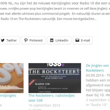
Omroepbanden
100% NL, nu zijn het de nieuwe Kerstjingles voor Radio 10 die een
euwe, vrolijke power-pop kerstjingles (want zo noemen ze zelf deze jingles) 
Stoomfluit Klaas
et met allerlei uitmixes
plus commercial pingels. En natuurlijk sturen ze ee
Vaak
j. En Radio 10 en The Rocketeers natuurlijk. Een mooie kerstgedachte…
Uitvinding
jinglecassette
Twitter
Pinterest
LinkedIn
E-mail
De jingles van
Rocketeers
03.09.2014 - T
hebben een ni
afgeleverd voo
het blijven op
daar bij 10. H
rstjingles
The Rocketeers: radioliedjes
bevat 20 hoofd
3 september 2
voor 538
tientallen uitm
In "Radio 10"
4
16 september 2014
weer-, verkeer