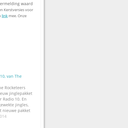
 vermelding waard
en Kerstversies voor
n
link
mee. Onze
 10, van The
he Rocketeers
euw jinglepakket
r Radio 10. En
gewekte jingles,
et nieuwe pakket
jingles met
014
ixen, nieuws-,
beds,