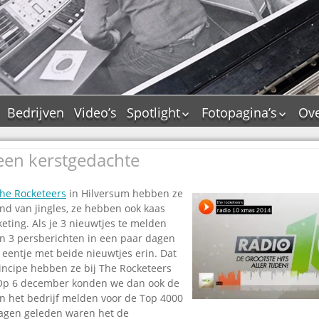
Bedrijven
Video’s
Spotlight
Fotopagina’s
Ove
De Tourflitsjingle –
JAM in pictures
wie zijn de makers?
 een kerstgedachte
PAMS in pictures
Jingledemo’s en hun
TM in pictures
tags
he Rocketeers
in Hilversum hebben ze
Pepper & Tanner i
Dallas jingle city
and van jingles, ze hebben ook kaas
pictures
ting. Als je 3 nieuwtjes te melden
De Tourtune
Top Format in
an 3 persberichten in een paar dagen
Ferry Maat 65
pictures
t eentje met beide nieuwtjes erin. Dat
Ferry Maat interview
Dik Voormekaar in
ncipe hebben ze bij The Rocketeers
foto’s
Op 6 december konden we dan ook de
Jingle Awards
an het bedrijf melden voor de Top 4000
Jingle NIEUW
dagen geleden waren het de