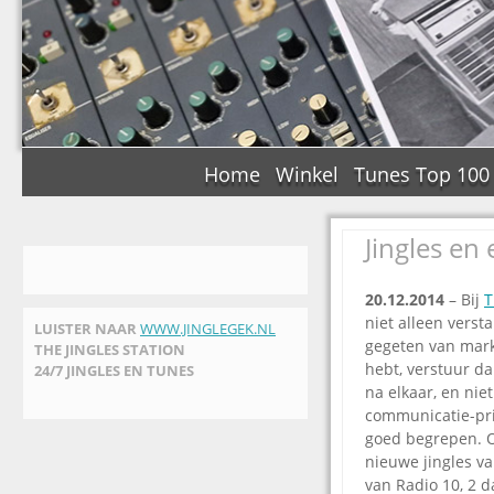
Home
Winkel
Tunes Top 100
Jingles en
20.12.2014
– Bij
T
niet alleen verst
LUISTER NAAR
WWW.JINGLEGEK.NL
gegeten van marke
THE JINGLES STATION
hebt, verstuur d
24/7 JINGLES EN TUNES
na elkaar, en nie
communicatie-pri
goed begrepen. 
nieuwe jingles v
van Radio 10, 2 