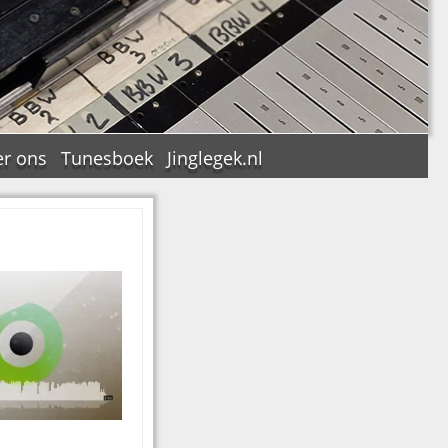
r ons
Tunesboek
Jinglegek.nl
n