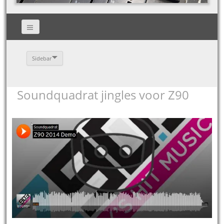
Sidebar
Soundquadrat jingles voor Z90