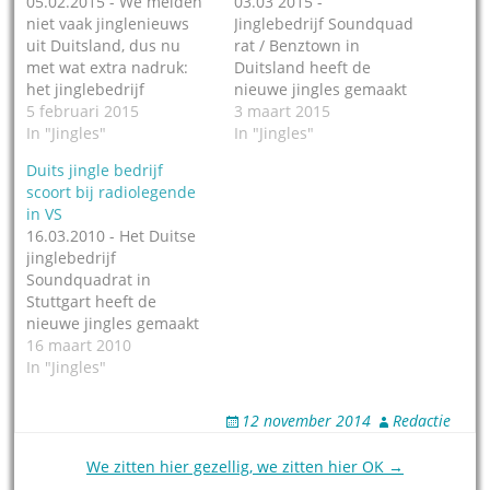
05.02.2015 - We melden
03.03 2015 -
niet vaak jinglenieuws
Jinglebedrijf Soundquad
uit Duitsland, dus nu
rat / Benztown in
met wat extra nadruk:
Duitsland heeft de
het jinglebedrijf
nieuwe jingles gemaakt
Soundquadrat in
5 februari 2015
voor Europa Plus in
3 maart 2015
Stuttgart heeft de
In "Jingles"
Moskou. Dat is het
In "Jingles"
nieuwe vormgeving
grootste CHR station in
Duits jingle bedrijf
mogen maken voor
heel Rusland, het is de
scoort bij radiolegende
Radio 7 in Duitsland.
5e set die Soundquadrat
in VS
Da's een radiostation
voor het station maakt.
16.03.2010 - Het Duitse
met nieuws, weer en
Het pakket voor Europa
jinglebedrijf
verkeer. Het gaat
Plus bestaat uit 8 basic
Soundquadrat in
daarom ook voornamelijk
themes, een Top…
Stuttgart heeft de
om instrumentale jingles
nieuwe jingles gemaakt
met veel bedjes en…
voor radiolegende
16 maart 2010
Charlie Tuna. De jingles
In "Jingles"
zijn geproduceerd voor
de nieuwste radioshow
12 november 2014
Redactie
van Tuna: "Charlie Tuna
- De jaren 70", die vanaf
Post
We zitten hier gezellig, we zitten hier OK →
maart 2010 op meer dan