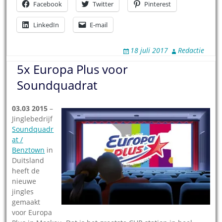
Facebook
Twitter
Pinterest
LinkedIn
E-mail
18 juli 2017
Redactie
5x Europa Plus voor
Soundquadrat
03.03 2015
–
Jinglebedrijf
Soundquadr
at /
Benztown
in
Duitsland
heeft de
nieuwe
jingles
gemaakt
voor Europa