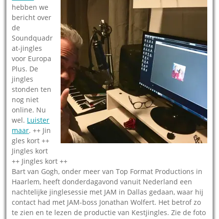
hebben we
bericht over
de
Soundquadr
at-jingles
voor Europa
Plus. De
jingles
stonden ten
nog niet
online. Nu
wel.
Luister
maar
. ++ Jin
gles kort ++
Jingles kort
++ Jingles kort ++
Bart van Gogh, onder meer van Top Format Productions in
Haarlem, heeft donderdagavond vanuit Nederland een
nachtelijke jinglesessie met JAM in Dallas gedaan, waar hij
contact had met JAM-boss Jonathan Wolfert. Het betrof zo
te zien en te lezen de productie van Kestjingles. Zie de foto