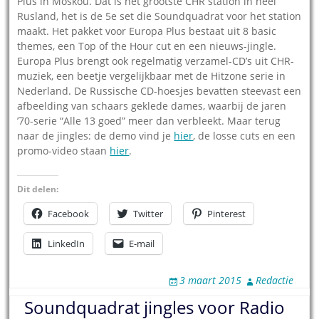
Plus in Moskou. Dat is het grootste CHR station in heel
Rusland, het is de 5e set die Soundquadrat voor het station
maakt. Het pakket voor Europa Plus bestaat uit 8 basic
themes, een Top of the Hour cut en een nieuws-jingle.
Europa Plus brengt ook regelmatig verzamel-CD’s uit CHR-
muziek, een beetje vergelijkbaar met de Hitzone serie in
Nederland. De Russische CD-hoesjes bevatten steevast een
afbeelding van schaars geklede dames, waarbij de jaren
’70-serie “Alle 13 goed” meer dan verbleekt. Maar terug
naar de jingles: de demo vind je
hier
, de losse cuts en een
promo-video staan
hier
.
Dit delen:
Facebook
Twitter
Pinterest
LinkedIn
E-mail
3 maart 2015
Redactie
Soundquadrat jingles voor Radio