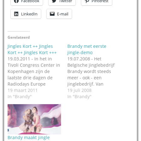
Facebook
Twitter
Pinterest
LinkedIn
E-mail
Gerelateerd
Jingles Kort ++ Jingles
Brandy met eerste
Kort ++ Jingles Kort +++
jingle-demo
19.03.2011 - In het in
19.07.2008 - Het
Tivoli Congress Center in
Belgische jinglebedrijf
Kopenhagen zijn de
Brandy wordt steeds
laatste drie dagen de
meer - ook - een
Radiodays Europe
jinglebedrijf. Van
gehouden. Daarbij
19 maart 2011
oorsprong is Brandy een
19 juli 2008
waren
In "Brandy"
consultancy agency,
In "Brandy"
vertegenwoordigers
maar de onderneming
aanwezig van de
ontpopt zich ook steeds
jingleproducenten Top
meer als een
Format, Brandy en SOB
jingleproducent. De
Audio Imaging. +++
eerste jingle-demo-CD
Gerucht: Top Format in
heet Jingle Jungle met de
Brandy maakt jingle
Haarlem heeft nieuwe
klanten tot nu toe, Q