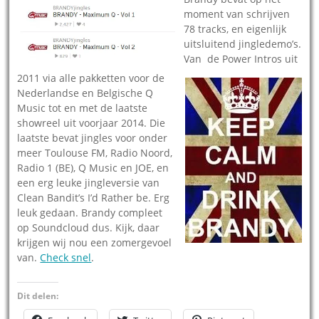
moment van schrijven
78 tracks, en eigenlijk
uitsluitend jingledemo’s.
Van de Power Intros uit
2011 via alle pakketten voor de
Nederlandse en Belgische Q
Music tot en met de laatste
showreel uit voorjaar 2014. Die
laatste bevat jingles voor onder
meer Toulouse FM, Radio Noord,
Radio 1 (BE), Q Music en JOE, en
een erg leuke jingleversie van
Clean Bandit’s I’d Rather be. Erg
leuk gedaan. Brandy compleet
op Soundcloud dus. Kijk, daar
krijgen wij nou een zomergevoel
van.
Check snel
.
Dit delen: