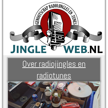
Over radiojingles en
radiotunes