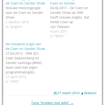
de Coen en Sander Show
Coen en Sander
Nieuwe meezingjingle
04.06.2011 - De Coen en
voor de Coen en Sander
Sander Show op 3FM
Show.
heeft nieuwe jingles. Dat
2 oktober 2019
meldt Coen op
In "Jingles"
zijn Twipper-
pagina (Twipper staat
4 juni 2011
voor Tweets van VIP's).
In "BNN"
De jingles zijn
De nieuwste jingle van
opgenomen met live
de Coen en Sander Show
instrumenten en hebben
27.04.2013 - 3FM DJ's
een vrolijkmakend logo.
Coen Swijnenberg en
Producent is het
Sander Lantinga (BNN)
jinglebedrijf The
doen veel met eigen
Rocketeers. Blijkbaar
programmajingles.
mogen
Afgelopen donderdag
27 april 2013
programmamakers van
lieten Domien
In "3FM"
programmaleider
Verschuuren (standing
Wilbert Mutsaers voor
in voor Coen) en Sander
een andere jingle…
27 maart 2014
Redactie
hun luisteraars kennis
maken met hun
Post
Tune “Krieken met Adje” →
nieuwste jingle gemaakt