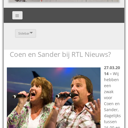
Sidebar
Coen en Sander bij RTL Nieuws?
27.03.20
14 –
Wij
hebben
een
zwak
voor
Coen en
Sander,
dagelijks
tussen
16.00 en