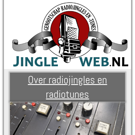
Over radiojingles en
radiotunes