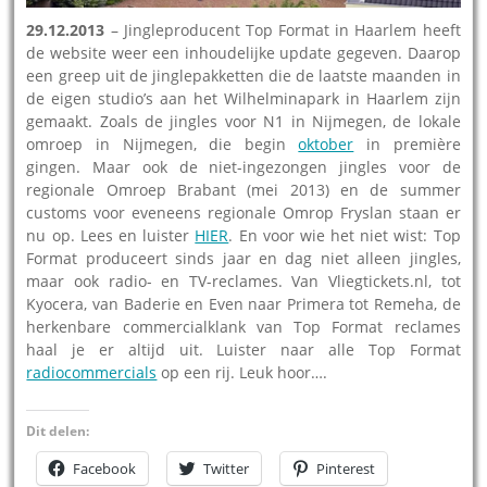
29.12.2013
– Jingleproducent Top Format in Haarlem heeft
de website weer een inhoudelijke update gegeven. Daarop
een greep uit de jinglepakketten die de laatste maanden in
de eigen studio’s aan het Wilhelminapark in Haarlem zijn
gemaakt. Zoals de jingles voor N1 in Nijmegen, de lokale
omroep in Nijmegen, die begin
oktober
in première
gingen. Maar ook de niet-ingezongen jingles voor de
regionale Omroep Brabant (mei 2013) en de summer
customs voor eveneens regionale Omrop Fryslan staan er
nu op. Lees en luister
HIER
.
En voor wie het niet wist: Top
Format produceert sinds jaar en dag niet alleen jingles,
maar ook radio- en TV-reclames. Van Vliegtickets.nl, tot
Kyocera, van Baderie en Even naar Primera tot Remeha, de
herkenbare commercialklank van Top Format reclames
haal je er altijd uit. Luister naar alle Top Format
radiocommercials
op een rij. Leuk hoor….
Dit delen:
Facebook
Twitter
Pinterest