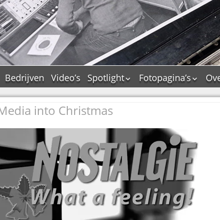
Bedrijven
Video’s
Spotlight
Fotopagina’s
Ove
De Tourflitsjingle –
JAM in pictures
wie zijn de makers?
 Media into Christmas
PAMS in pictures
Jingledemo’s en hun
TM in pictures
tags
Pepper & Tanner i
Dallas jingle city
pictures
De Tourtune
Top Format in
Ferry Maat 65
pictures
Ferry Maat interview
Dik Voormekaar in
foto’s
Jingle Awards
Jingle NIEUW