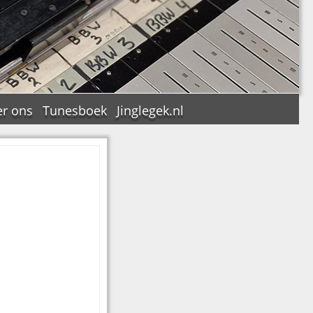
r ons
Tunesboek
Jinglegek.nl
n