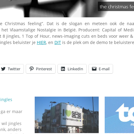
Omroepbanden
Stoomfluit Klaas
Vaak
e Christmas feeling”. Dat is de slogan en meteen ook de naa
Uitvinding
r het Vlaamstalige Nostalgie in België. Producent: Capital of Med
jinglecassette
t 8 jingles, 1 Top of Hour, news-imaging cuts en beds voor weer & 
jingles beluister je
HIER
, en
DIT
is de plek om de demo te beluister
Twitter
Pinterest
LinkedIn
E-mail
jingles
, ga er maar
wil jingles
ank, anders