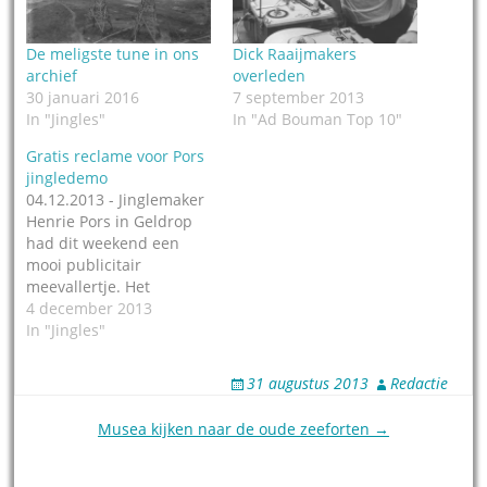
De meligste tune in ons
Dick Raaijmakers
archief
overleden
30 januari 2016
7 september 2013
In "Jingles"
In "Ad Bouman Top 10"
Gratis reclame voor Pors
jingledemo
04.12.2013 - Jinglemaker
Henrie Pors in Geldrop
had dit weekend een
mooi publicitair
meevallertje. Het
Eindhovens Dagblad
4 december 2013
publiceerde een artikel
In "Jingles"
over de muziekcassette,
die op de dag van
31 augustus 2013
Redactie
plaatsing 30 november
precies 50 jaar bestond.
Post
Musea kijken naar de oude zeeforten →
Die cassette is destijds -
navigation
net als de CD -
uitgevonden in het