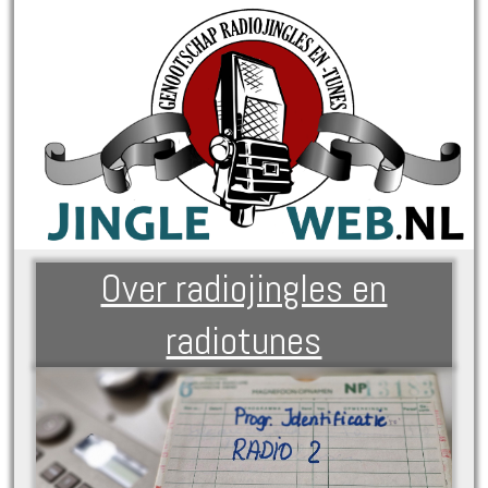
Over radiojingles en
radiotunes