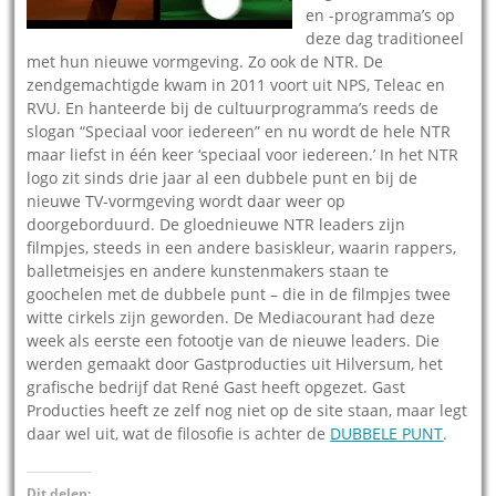
en -programma’s op
deze dag traditioneel
met hun nieuwe vormgeving. Zo ook de NTR. De
zendgemachtigde kwam in 2011 voort uit NPS, Teleac en
RVU. En hanteerde bij de cultuurprogramma’s reeds de
slogan “Speciaal voor iedereen” en nu wordt de hele NTR
maar liefst in één keer ‘speciaal voor iedereen.’ In het NTR
logo zit sinds drie jaar al een dubbele punt en bij de
nieuwe TV-vormgeving wordt daar weer op
doorgeborduurd. De gloednieuwe NTR leaders zijn
filmpjes, steeds in een andere basiskleur, waarin rappers,
balletmeisjes en andere kunstenmakers staan te
goochelen met de dubbele punt – die in de filmpjes twee
witte cirkels zijn geworden. De Mediacourant had deze
week als eerste een fotootje van de nieuwe leaders. Die
werden gemaakt door Gastproducties uit Hilversum, het
grafische bedrijf dat René Gast heeft opgezet. Gast
Producties heeft ze zelf nog niet op de site staan, maar legt
daar wel uit, wat de filosofie is achter de
DUBBELE PUNT
.
Dit delen: