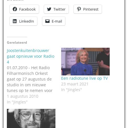
Facebook
Twitter
Pinterest
LinkedIn
E-mail
Gerelateerd
Joostenkuitenbrouwer
gaat opnieuw voor Radio
4
01.07.2010 - Het Radio
Filharmonisch Orkest
Een radiotune live op TV
gaat op 27 augustus de
23 maart 2021
studio in om nieuwe
In "Jingles"
tunes op te nemen voor
Radio 4. Deze tunes zijn
1 augustus 2010
geschreven door Jeroen
In "Jingles"
Kuitenbrouwer van
Joostenkuitenbrouwer in
Utrecht, producent van
muziek en audiodesign