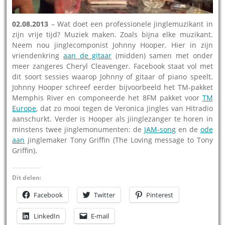
02.08.2013
– Wat doet een professionele jinglemuzikant in
zijn vrije tijd? Muziek maken. Zoals bijna elke muzikant.
Neem nou jinglecomponist Johnny Hooper. Hier in zijn
vriendenkring
aan de gitaar
(midden) samen met onder
meer zangeres Cheryl Cleavenger. Facebook staat vol met
dit soort sessies waarop Johnny of gitaar of piano speelt.
Johnny Hooper schreef eerder bijvoorbeeld het TM-pakket
Memphis River en componeerde het 8FM pakket voor
TM
Europe
, dat zo mooi tegen de Veronica jingles van Hitradio
aanschurkt. Verder is Hooper als jiinglezanger te horen in
minstens twee jinglemonumenten: de
JAM-song
en de
ode
aan
jinglemaker Tony Griffin (The Loving message to Tony
Griffin).
Dit delen:
Facebook
Twitter
Pinterest
LinkedIn
E-mail