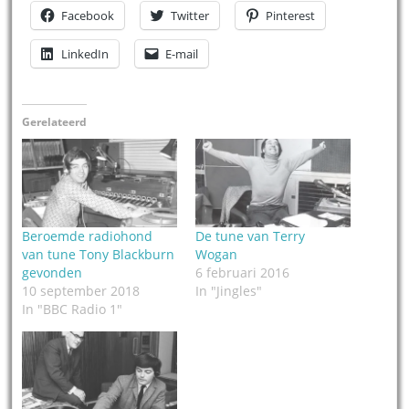
Facebook
Twitter
Pinterest
LinkedIn
E-mail
Gerelateerd
Beroemde radiohond
De tune van Terry
van tune Tony Blackburn
Wogan
gevonden
6 februari 2016
10 september 2018
In "Jingles"
In "BBC Radio 1"