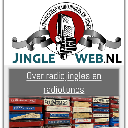
Over radiojingles en
radiotunes