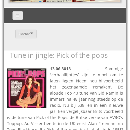
Sidebar
Tune in jingle: Pick of the pops
13.06.3013
– Sommige
‘verhaallijntjes’ zijn te mooi om te
laten liggen. Neem nou bijvoorbeeld
het zogenaamde ‘remaken’. De
aloude Top 40 tune van Sid Ramin is
immers na 48 jaar nog steeds op de
radio. Nu bij 538, en in een nieuwe
jas. Een vergelijkbaar Brits voorbeeld
is de tune van Pick of the Pops, de Britse versie van AVRO’s
Toppop. Ad Visser heette in de UK eerst Alan Freeman, nu
Tony Blackburn. En Pick of the pops besta
at al sinds 1955!