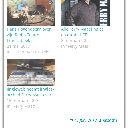
Hans Hogendoorn over
Alle Ferry Maat jingles
zijn Radio Tour de
op dubbel-CD
France boek
8 februari 2012
21 mei 2017
In "Ferry Maat"
In "Govert van Brakel"
Jingleweb neemt jingles-
archief Ferry Maat over
15 februari 2018
In "Ferry Maat"
16 juni 2013
Redactie