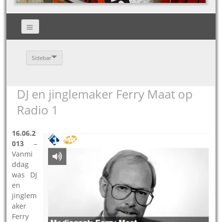
Sidebar
DJ en jinglemaker Ferry Maat op
Radio 1
16.06.2
013
–
Vanmi
ddag
was DJ
en
jinglem
aker
Ferry