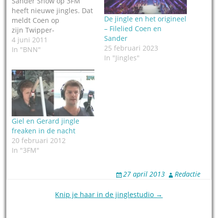
Sander Show op 3FM
heeft nieuwe jingles. Dat
De jingle en het origineel
meldt Coen op
– Filelied Coen en
zijn Twipper-
Sander
pagina (Twipper staat
4 juni 2011
25 februari 2023
voor Tweets van VIP's).
In "BNN"
In "Jingles"
De jingles zijn
opgenomen met live
instrumenten en hebben
een vrolijkmakend logo.
Producent is het
jinglebedrijf The
Rocketeers. Blijkbaar
Giel en Gerard jingle
mogen
freaken in de nacht
programmamakers van
20 februari 2012
programmaleider
In "3FM"
Wilbert Mutsaers voor
een andere jingle…
27 april 2013
Redactie
Post
Knip je haar in de jinglestudio →
navigation