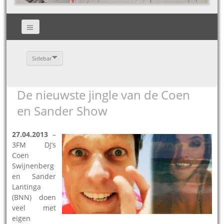
Sidebar
De nieuwste jingle van de Coen
en Sander Show
27.04.2013
–
3FM DJ’s
Coen
Swijnenberg
en Sander
Lantinga
(BNN) doen
veel met
eigen