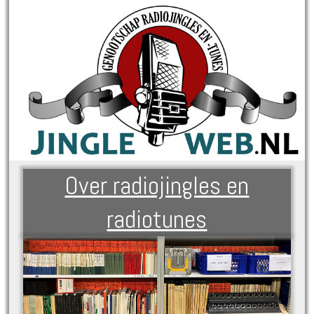
Over radiojingles en
radiotunes