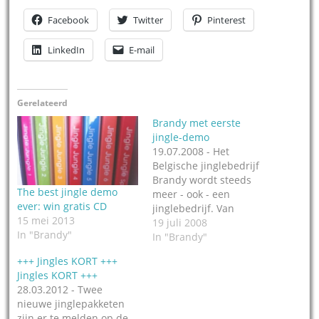
Facebook
Twitter
Pinterest
LinkedIn
E-mail
Gerelateerd
Brandy met eerste
jingle-demo
19.07.2008 - Het
Belgische jinglebedrijf
Brandy wordt steeds
The best jingle demo
meer - ook - een
ever: win gratis CD
jinglebedrijf. Van
15 mei 2013
oorsprong is Brandy een
19 juli 2008
In "Brandy"
consultancy agency,
In "Brandy"
maar de onderneming
+++ Jingles KORT +++
ontpopt zich ook steeds
Jingles KORT +++
meer als een
28.03.2012 - Twee
jingleproducent. De
nieuwe jinglepakketen
eerste jingle-demo-CD
zijn er te melden op de