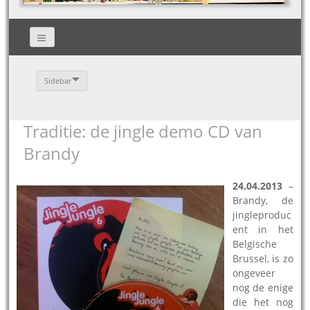
Sidebar
Traditie: de jingle demo CD van
Brandy
24.04.2013
–
Brandy, de
jingleproduc
ent in het
Belgische
Brussel, is zo
ongeveer
nog de enige
die het nog