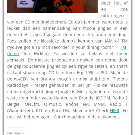
doet: het af
en toe
uitbrengen
van een CD met jingledemo’s. En da’s jammer, want niets is
leuker dan een samenballing van mooie jingles in een
demo, liefst vooraf gegaan door een echte audio-inleiding.
Fans zullen de klassieke demo’s kennen van JAM of TM
(“you’ve got a 16 inch recorder in your dining room?” =
TM-
demo
Ron Hicklin). Zo worden ze helaas niet meer
gemaakt. De meeste producenten maken een demo door
de geproduceerde jingles op een rijtje te zetten, en that’s
it. Laat staan ze op CD te zetten. Erg 1990…. Pfff. Maar de
demo-CD’s van Brandy mogen er nog altijd zijn! Tijdens
Radiodays – recent gehouden in Berlijn – is de nieuwste
editie uitgebracht: Jingle Jungle 6. Met jingledemo’s voor de
vaste en minder vaste klanten van Brandy: JOE FM, Radio 2
België, ONEfm, Q-music, Rhône FM, MNM, Radio 1
(Vlaanderen), RTL en Pure FM. Meer info? Check
HIER
. En
nee, wij hebben geen 16 inch machine in de eetkamer….
Dit delen: