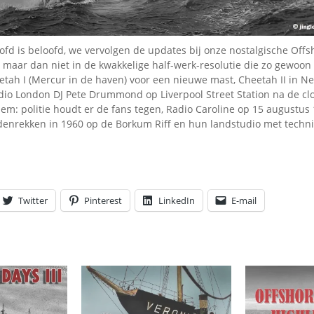
Omroepbanden
Stoomfluit Klaas
Vaak
ofd is beloofd, we vervolgen de updates bij onze nostalgische Offs
Uitvinding
, maar dan niet in de kwakkelige half-werk-resolutie die zo gewoon 
jinglecassette
tah I (Mercur in de haven) voor een nieuwe mast, Cheetah II in N
dio London DJ Pete Drummond op Liverpool Street Station na de c
em: politie houdt er de fans tegen, Radio Caroline op 15 augustus
denrekken in 1960 op de Borkum Riff en hun landstudio met techn
Twitter
Pinterest
LinkedIn
E-mail