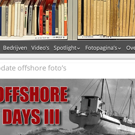
Bedrijven
Video’s
Spotlight
Fotopagina’s
Ove
De Tourflitsjingle –
JAM in pictures
wie zijn de makers?
ate offshore foto’s
PAMS in pictures
Jingledemo’s en hun
TM in pictures
tags
Pepper & Tanner i
Dallas jingle city
pictures
De Tourtune
Top Format in
Ferry Maat 65
pictures
Ferry Maat interview
Dik Voormekaar in
foto’s
Jingle Awards
Jingle NIEUW