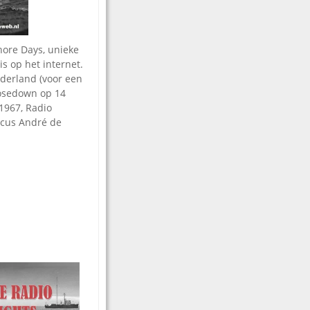
hore Days, unieke
is op het internet.
ederland (voor een
losedown op 14
 1967, Radio
icus André de