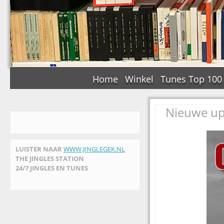
Home
Winkel
Tunes Top 100
Nieuwe upd
LUISTER NAAR
WWW.JINGLEGEK.NL
THE JINGLES STATION
24/7 JINGLES EN TUNES