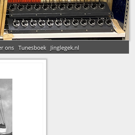
r ons
Tunesboek
Jinglegek.nl
n