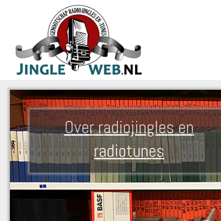
Over radiojingles en
radiotunes