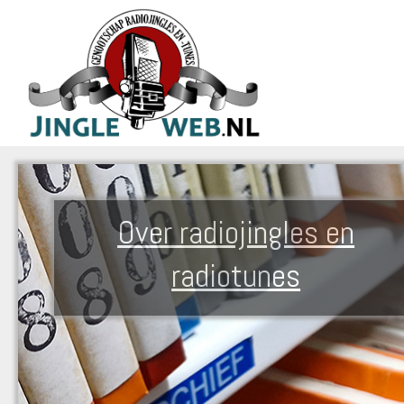
Over radiojingles en
radiotunes