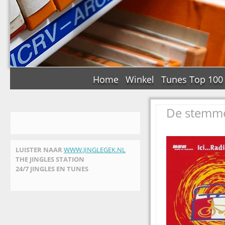
Home
Winkel
Tunes Top 100
De stemmen
LUISTER NAAR
WWW.JINGLEGEK.NL
THE JINGLES STATION
24/7 JINGLES EN TUNES