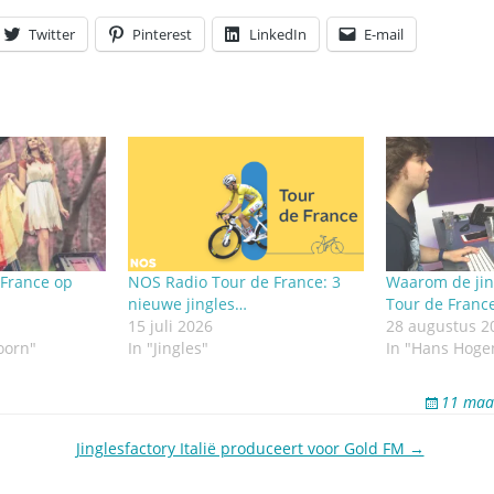
Twitter
Pinterest
LinkedIn
E-mail
 France op
NOS Radio Tour de France: 3
Waarom de jin
nieuwe jingles…
Tour de France
15 juli 2026
28 augustus 2
oorn"
In "Jingles"
In "Hans Hoge
11 maa
Jinglesfactory Italië produceert voor Gold FM →