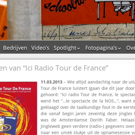
Bedrijven
Video’s
Spotlight
Fotopagina’s
Ove
De Tourflitsjingle –
JAM in pictures
wie zijn de makers?
 van “Ici Radio Tour de France”
PAMS in pictures
Jingledemo’s en hun
TM in pictures
tags
11.03.2013
– Wie altijd aandachtig naar de ui
Pepper & Tanner i
Dallas jingle city
Tour de France luistert (gaan die dit jaar door
pictures
gehoord: “Ici radio Tour de France, le specta
De Tourtune
Top Format in
werd het “…le spectacle de la NOS…”, want e
Ferry Maat 65
pictures
geklaagd over de taalkundige fout in de eers
Ferry Maat interview
Dik Voormekaar in
die vanaf begin jaren zeventig deze jingles
foto’s
was de Amsterdamse Dorith Faber. Helaa
Jingle Awards
Jingleweb geen verdere (radio-) gegevens over
Jingle NIEUW
naar een uniek stukje uit de opnamesessie v