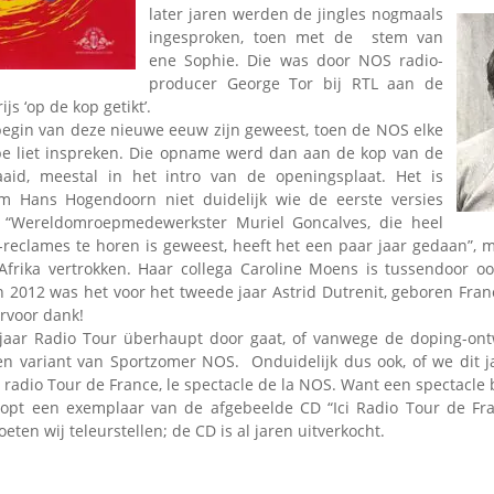
Omroepbanden
later jaren werden de jingles nogmaals
ingesproken, toen met de stem van
Stoomfluit Klaas
ene Sophie. Die was door NOS radio-
Vaak
producer George Tor bij RTL aan de
Uitvinding
js ‘op de kop getikt’.
jinglecassette
begin van deze nieuwe eeuw zijn geweest, toen de NOS elke
e liet inspreken. Die opname werd dan aan de kop van de
aaid, meestal in het intro van de openingsplaat. Het is
m Hans Hogendoorn niet duidelijk wie de eerste versies
“Wereldomroepmedewerkster Muriel Goncalves, die heel
-reclames te horen is geweest, heeft het een paar jaar gedaan”, m
Afrika vertrokken. Haar collega Caroline Moens is tussendoor o
n 2012 was het voor het tweede jaar Astrid Dutrenit, geboren Fran
rvoor dank!
jaar Radio Tour überhaupt door gaat, of vanwege de doping-ont
 variant van Sportzomer NOS. Onduidelijk dus ook, of we dit ja
radio Tour de France, le spectacle de la NOS. Want een spectacle bl
opt een exemplaar van de afgebeelde CD “Ici Radio Tour de Fra
eten wij teleurstellen; de CD is al jaren uitverkocht.