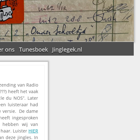
r ons
Tunesboek
Jinglegek.nl
tzending van Radio
n
???) heeft het vaak
cle du NOS”. Later
en luisteraar had
te versie. De dame
 heeft ingesproken
s hebben wij van
 haar. Luister
HIER
an deze jingles.
In