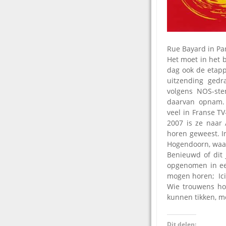
Rue Bayard in Pari
Het moet in het 
dag ook de etapp
uitzending gedr
volgens NOS-ste
daarvan opnam. 
veel in Franse TV
2007 is ze naar 
horen geweest. I
Hogendoorn, waa
Benieuwd of dit 
opgenomen in een
mogen horen; Ici 
Wie trouwens ho
kunnen tikken, mo
Dit delen: