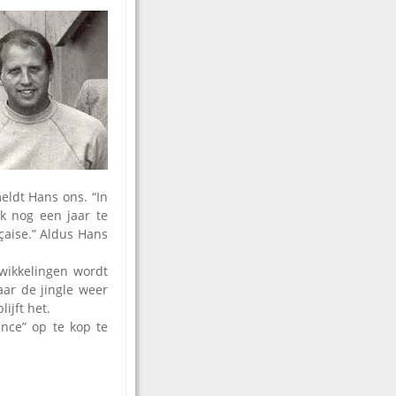
eldt Hans ons. “In
ok nog een jaar te
çaise.” Aldus Hans
wikkelingen wordt
ar de jingle weer
ijft het.
nce” op te kop te