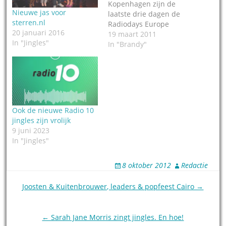
Kopenhagen zijn de
Nieuwe jas voor
laatste drie dagen de
sterren.nl
Radiodays Europe
20 januari 2016
gehouden. Daarbij
19 maart 2011
In "Jingles"
waren
In "Brandy"
vertegenwoordigers
aanwezig van de
jingleproducenten Top
Format, Brandy en SOB
Audio Imaging. +++
Gerucht: Top Format in
Ook de nieuwe Radio 10
Haarlem heeft nieuwe
jingles zijn vrolijk
jingles gemaakt voor De
9 juni 2023
Gouden Uren van de
In "Jingles"
TROS op…
8 oktober 2012
Redactie
Post
Joosten & Kuitenbrouwer, leaders & popfeest Cairo →
navigation
← Sarah Jane Morris zingt jingles. En hoe!