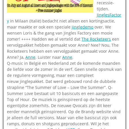
recessie-
tijden.
JinglesFactor
y
in Milaan (Italië) bedacht niet alleen een kortingsactie,
maar maakte er ook een speciale
jingledemo
over. We
wensen Loris & the gang van Jingles Factory een mooie
zomer! ++++ Hadden we al verteld dat
The Rocketeers
een
vervolgpakket hebben gemaakt voor Anne? Nee? Nou, The
Rocketeers hebben een vervolgpakket gemaakt voor Anne.
Anne? Ja,
Anne
. Luister naar
Anne
.
Q-music in België en Nederland zet de komende maanden
de liefde voor de zomer in de verf. Geen snelle opsmuk van
de reguliere vormgeving, maar een compleet
nieuw jinglepakket. Dat werd gebouwd rond de dubbele
strapline “The Summer of Love – Love the Summer”. Q-
Summer Love bestaat uit 10 basiscuts en een aangepaste
Top of Hour. De muziek is geïnspireerd op de heetste
eigentijdse zomerhits. De nieuwe Qvocals zijn dit keer
eerder mannelijk geïnspireerd. Op de Brandy website vind
je alleen de full versions. Maar van elke basiscut zijn ook
ramps, donuts en shotguns geproduceerd. Wil je het