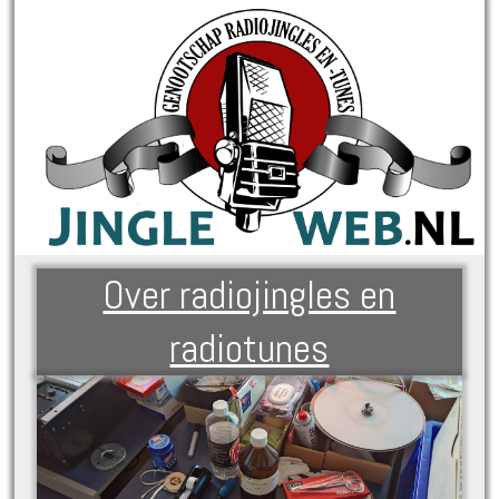
Over radiojingles en
radiotunes