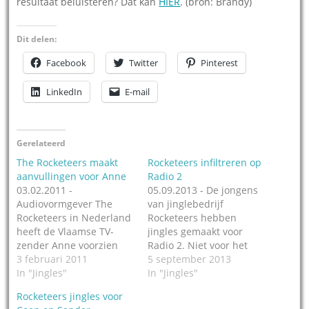
resultaat beluisteren? Dat kan
HIER
. (bron: Brandy)
Dit delen:
Facebook
Twitter
Pinterest
LinkedIn
E-mail
Gerelateerd
The Rocketeers maakt
Rocketeers infiltreren op
aanvullingen voor Anne
Radio 2
03.02.2011 -
05.09.2013 - De jongens
Audiovormgever The
van jinglebedrijf
Rocketeers in Nederland
Rocketeers hebben
heeft de Vlaamse TV-
jingles gemaakt voor
zender Anne voorzien
Radio 2. Niet voor het
van een uitbreiding van
3 februari 2011
hele Radio 2, maar voor
5 september 2013
de muzikale vormgeving.
In "Jingles"
een hoekje van
In "Jingles"
Er zijn drie
Haandrikman. Da's
Rocketeers jingles voor
gecomponeerde en
aardig, want zo heeft