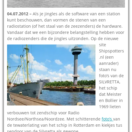
04.07.2012 –
Als je jingles als de software van een station
kunt beschouwen, dan vormen de stenen van een
radiostation (of het staal van de zeezenders) de hardware.
Vandaar dat we een bijzondere belangstelling hebben voor
de radiozenders die de jingles uitzond
en. Op de nieuwe
site
Shipspotters
.nl (een
aanrader)
staan nu
foto’s van de
SILVRETTA,
het schip
dat Meister
en Bollier in
1969 lieten
verbouwen tot zendschip voor Radio
Nordsee/Northsea/Noordzee. Met schitterende
foto’s
van
de tewaterlating van het schip in Rotterdam en kiekjes tus
sendoor van de Silvretta als gewone