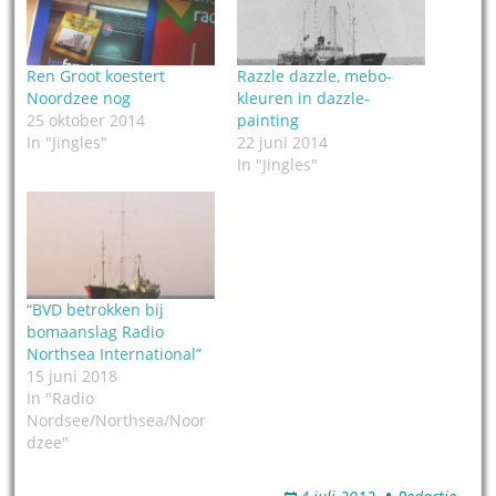
Ren Groot koestert
Razzle dazzle, mebo-
Noordzee nog
kleuren in dazzle-
25 oktober 2014
painting
In "Jingles"
22 juni 2014
In "Jingles"
“BVD betrokken bij
bomaanslag Radio
Northsea International”
15 juni 2018
In "Radio
Nordsee/Northsea/Noor
dzee"