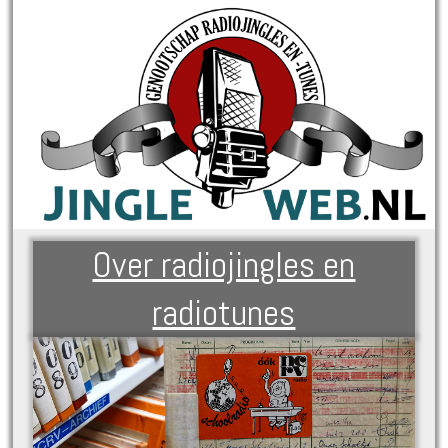
Over radiojingles en
radiotunes