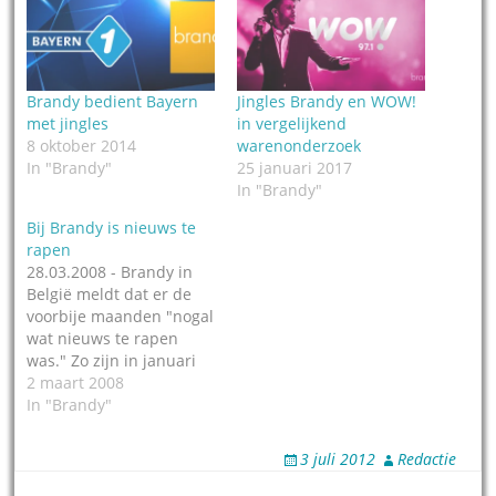
Brandy bedient Bayern
Jingles Brandy en WOW!
met jingles
in vergelijkend
8 oktober 2014
warenonderzoek
In "Brandy"
25 januari 2017
In "Brandy"
Bij Brandy is nieuws te
rapen
28.03.2008 - Brandy in
België meldt dat er de
voorbije maanden "nogal
wat nieuws te rapen
was." Zo zijn in januari
nieuwe jingles geleverd
2 maart 2008
aan Radio Donna (het
In "Brandy"
Love It pakket met 12
cuts) en aan Q-music in
3 juli 2012
Redactie
Nederland. Ook de
nieuwe vormgeving voor