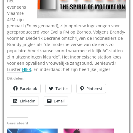
het
eveneens
Vlaamse
4FM zijn
gemaakt (Enjoy genaamd), zijn opnieuw ingezongen voor
gereproduceerd voor Evella FM op Borneo. Volgens Brandy-
voorman Diederik Decrane omschrijven de Indonesiërs de
Brandy jingles als “de moderne versie van de eens zo
populaire Amerikaanse sound waarmee ettelijk AC-station
zijn uitzendingen kleurde”. Het Indonesische station koos
voor een opvallend vrouwelijke zangsound. Benieuwd?
Luister
HIER
. En inderdaad; het zijn heerlijke jingles.
Dit delen:
Facebook
Twitter
Pinterest
LinkedIn
E-mail
Gerelateerd