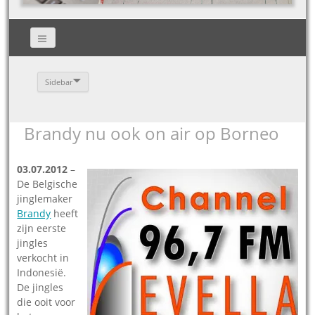
Sidebar
Brandy nu ook on air op Borneo
03.07.2012
–
De Belgische
jinglemaker
Brandy
heeft
zijn eerste
jingles
verkocht in
Indonesië.
De jingles
die ooit voor