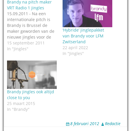
Brandy na pitch maker
VRT Radio 1 jingles
15.09.2011 - Na een
internationale pitch is
Brandy is Brussel de
‘Hybride’ jinglepakket
maker geworden van de
van Brandy voor LFM
nieuwe jingles voor de
Zwitserland
Vlaamse Radio 1 van de
15 september 2011
22 april 2022
VRT. Sinds goed twee
In "Jingles"
In "Jingles"
weken is de nieuwe
vormgeving op die
zender te horen. “Als
Radio 1 een fijn glas
champagne is, dan moet
de vormgeving…
Brandy jingles ook altijd
close to you
25 maart 2015
In "Brandy"
8 februari 2012
Redactie