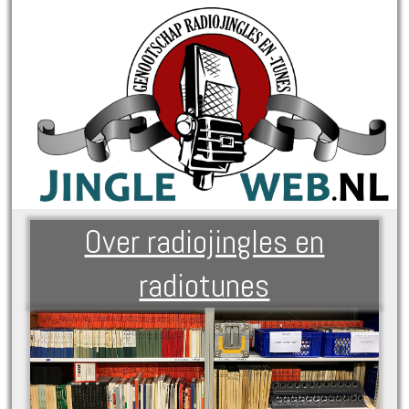
Over radiojingles en
radiotunes