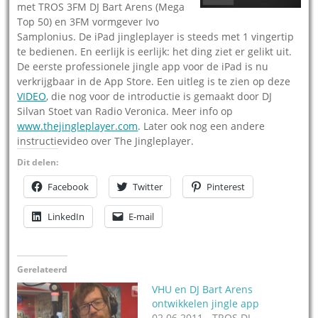
met TROS 3FM DJ Bart Arens (Mega
Top 50) en 3FM vormgever Ivo
Samplonius. De iPad jingleplayer is steeds met 1 vingertip
te bedienen. En eerlijk is eerlijk: het ding ziet er gelikt uit.
De eerste professionele jingle app voor de iPad is nu
verkrijgbaar in de App Store. Een uitleg is te zien op deze
VIDEO
, die nog voor de introductie is gemaakt door DJ
Silvan Stoet van Radio Veronica. Meer info op
www.thejingleplayer.com
. Later ook nog een andere
instructievideo over The Jingleplayer.
Dit delen:
Facebook
Twitter
Pinterest
LinkedIn
E-mail
Gerelateerd
VHU en DJ Bart Arens
ontwikkelen jingle app
02.06.2011 - TROS DJ