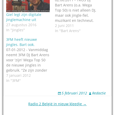
Bart Arens (o.a. Mega
Top 50) is niet alleen DJ,
Giel legt zijn digitale
maar ook jingle-fiel,
jinglemachine uit
muzikant en techneut.
27 augustus 2016
Waarschijnlijk om die
2 juni 2011
In "Jingles"
reden heeft hij een
In "Bart Arens"
jingle app ontwikkeld, zo
3FM heeft nieuwe
weet Jingleweb als
jingles. Bart ook.
eerste te melden. Deze
07-01-2012 - Vanmiddag
app is gisteren,
neemt 3FM DJ Bart Arens
woensdag 1 juni,
voor 'zijn' Mega Top 50
gepresenteerd op De
de nieuwe jingles in
Radiodag die is…
gebruik. "Ze zijn zonder
zang (net als het 3FM
7 januari 2012
pakket)", schrijft Bart ons
In "3FM"
persoonlijk. "Er zijn 4
jingles / beds die we in
5 februari 2012
Redactie
alle 12 (!) de toonhoogtes
hebben besteld. Zo
Post
Radio 2 België in nieuw kleedje →
sluiten ze…
navigation