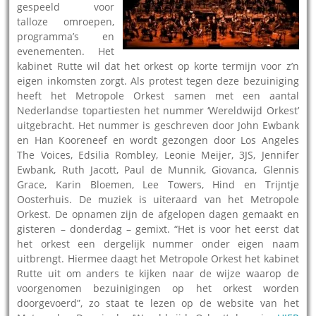
gespeeld voor
talloze omroepen,
programma’s en
evenementen. Het
kabinet Rutte wil dat het orkest op korte termijn voor z’n
eigen inkomsten zorgt. Als protest tegen deze bezuiniging
heeft het Metropole Orkest samen met een aantal
Nederlandse topartiesten het nummer ‘Wereldwijd Orkest’
uitgebracht. Het nummer is geschreven door John Ewbank
en Han Kooreneef en wordt gezongen door Los Angeles
The Voices, Edsilia Rombley, Leonie Meijer, 3JS, Jennifer
Ewbank, Ruth Jacott, Paul de Munnik, Giovanca, Glennis
Grace, Karin Bloemen, Lee Towers, Hind en Trijntje
Oosterhuis. De muziek is uiteraard van het Metropole
Orkest. De opnamen zijn de afgelopen dagen gemaakt en
gisteren – donderdag – gemixt. “Het is voor het eerst dat
het orkest een dergelijk nummer onder eigen naam
uitbrengt. Hiermee daagt het Metropole Orkest het kabinet
Rutte uit om anders te kijken naar de wijze waarop de
voorgenomen bezuinigingen op het orkest worden
doorgevoerd”, zo staat te lezen op de website van het