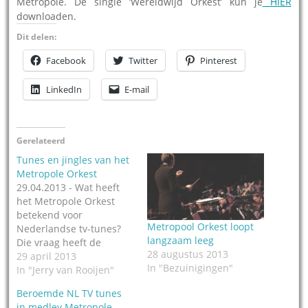
Metropole. De single ‘Wereldwijd Orkest’ kun je
HIER
downloaden.
Dit delen:
Facebook
Twitter
Pinterest
LinkedIn
E-mail
Gerelateerd
Tunes en jingles van het
Metropole Orkest
29.04.2013 - Wat heeft
het Metropole Orkest
betekend voor
Metropool Orkest loopt
Nederlandse tv-tunes?
langzaam leeg
Die vraag heeft de
28 augustus 2013
website Nieuwstunes
29 april 2013
In "Bezuinigingen"
zichzelf gesteld én heel
In "Jerry van Rooijen"
kundig beantwoord in de
Beroemde NL TV tunes
vorm van een Special.
in medley Metropole