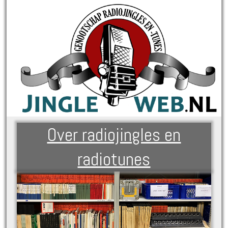
Over radiojingles en
radiotunes