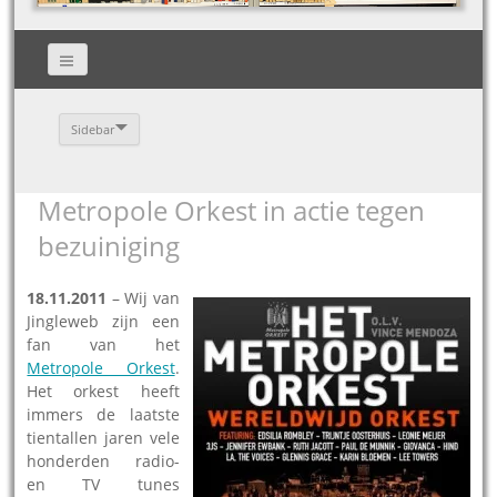
Sidebar
Metropole Orkest in actie tegen
bezuiniging
18.11.2011
– Wij van
Jingleweb zijn een
fan van het
Metropole Orkest
.
Het orkest heeft
immers de laatste
tientallen jaren vele
honderden radio-
en TV tunes