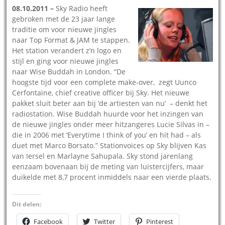
08.10.2011 –
Sky Radio heeft
gebroken met de 23 jaar lange
traditie om voor nieuwe jingles
naar Top Format & JAM te stappen.
Het station verandert z’n logo en
stijl en ging voor nieuwe jingles
naar Wise Buddah in London. “De
hoogste tijd voor een complete make-over, zegt Uunco
Cerfontaine, chief creative officer bij Sky. Het nieuwe
pakket sluit beter aan bij ‘de artiesten van nu’ – denkt het
radiostation. Wise Buddah huurde voor het inzingen van
de nieuwe jingles onder meer hitzangeres Lucie Silvas in –
die in 2006 met ‘Everytime I think of you’ en hit had – als
duet met Marco Borsato.” Stationvoices op Sky blijven Kas
van Iersel en Marlayne Sahupala. Sky stond jarenlang
eenzaam bovenaan bij de meting van luistercijfers, maar
duikelde met 8,7 procent inmiddels naar een vierde plaats.
Dit delen:
Facebook
Twitter
Pinterest