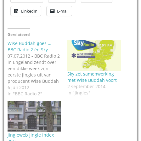
LinkedIn
E-mail
Gerelateerd
Wise Buddah goes …
BBC Radio 2 én Sky
07.07.2012 - BBC Radio 2
in Engeland zendt over
een dikke week zijn
Sky zet samenwerking
eerste jingles uit van
met Wise Buddah voort
producent Wise Buddah
2 september 2014
in London. De jingles zijn
6 juli 2012
In "Jingles"
vanaf maandag 16 juli
In "BBC Radio 2"
06.31 uur on air,
bevestigt ons Wise
Buddah. Het
jinglebedrijf deed al
vingeroefeningen op
projectbasis voor de BBC
Jingleweb Jingle Index
Radio 2, maar…