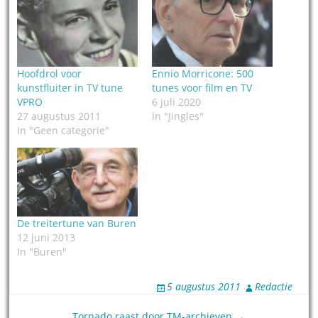
Hoofdrol voor
Ennio Morricone: 500
kunstfluiter in TV tune
tunes voor film en TV
VPRO
6 juli 2020
27 augustus 2011
In "Jingles"
In "Geen categorie"
De treitertune van Buren
12 juni 2013
In "Buren"
5 augustus 2011
Redactie
Tornado raast door TM-archieven →