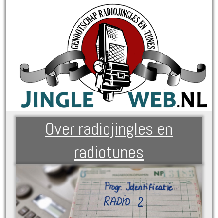
Over radiojingles en
radiotunes