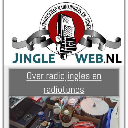
Over radiojingles en
radiotunes