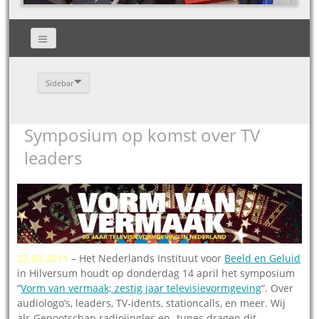
Sidebar
Symposium op komst over TV
leaders
27.03.2011
– Het Nederlands Instituut voor
Beeld en Geluid
in Hilversum houdt op donderdag 14 april het symposium
“
Vorm van vermaak; zestig jaar televisievormgeving
“. Over
audiologo’s, leaders, TV-idents, stationcalls, en meer. Wij
als Genootschap radiojingles en -tunes dragen dit