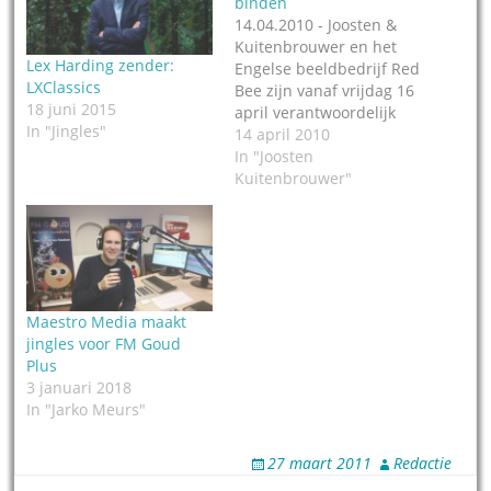
binden
14.04.2010 - Joosten &
Kuitenbrouwer en het
Lex Harding zender:
Engelse beeldbedrijf Red
LXClassics
Bee zijn vanaf vrijdag 16
18 juni 2015
april verantwoordelijk
In "Jingles"
voor het nieuwe gezicht
14 april 2010
en nieuwe geluid van TV-
In "Joosten
zender Nederland 3. Ze
Kuitenbrouwer"
wonnen de 'pitch' voor
de opdracht. Door de
Europese aanbesteding
gooien dus ook
buitenlandse bedrijven
steeds hogere ogen.
Maestro Media maakt
Alles moet anders…
jingles voor FM Goud
Plus
3 januari 2018
In "Jarko Meurs"
27 maart 2011
Redactie