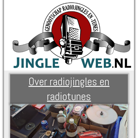
Over radiojingles en
radiotunes