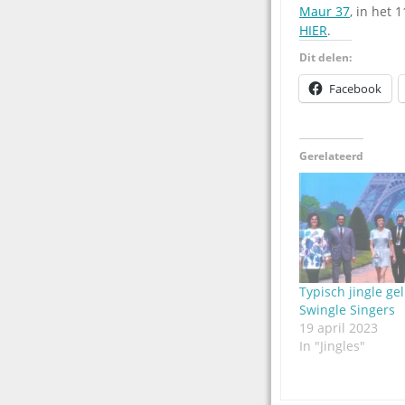
Maur 37
, in het 
HIER
.
Dit delen:
Facebook
Gerelateerd
Typisch jingle ge
Swingle Singers
19 april 2023
In "Jingles"