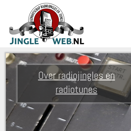
Over radiojingles en
radiotunes