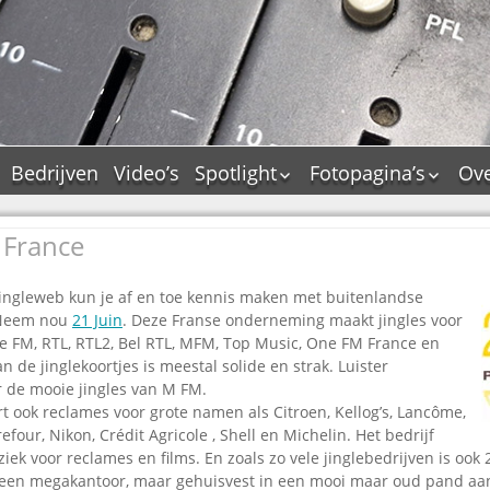
Bedrijven
Video’s
Spotlight
Fotopagina’s
Ove
De Tourflitsjingle –
JAM in pictures
wie zijn de makers?
a France
PAMS in pictures
Jingledemo’s en hun
TM in pictures
tags
ingleweb kun je af en toe kennis maken met buitenlandse
Pepper & Tanner i
Dallas jingle city
. Neem nou
21 Juin
. Deze Franse onderneming maakt jingles voor
pictures
ie FM, RTL, RTL2, Bel RTL, MFM, Top Music, One FM France en
De Tourtune
Top Format in
n de jinglekoortjes is meestal solide en strak. Luister
Ferry Maat 65
pictures
r de mooie jingles van M FM.
Ferry Maat interview
Dik Voormekaar in
t ook reclames voor grote namen als Citroen, Kellog’s, Lancôme,
foto’s
efour, Nikon, Crédit Agricole , Shell en Michelin. Het bedrijf
Jingle Awards
ek voor reclames en films. En zoals zo vele jinglebedrijven is ook 
Jingle NIEUW
n een megakantoor, maar gehuisvest in een mooi maar oud pand a