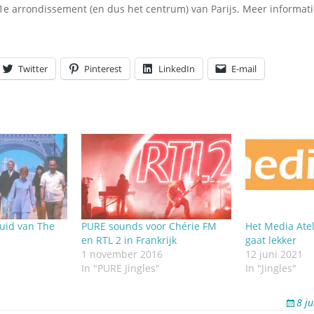
Omroepbanden
11e arrondissement (en dus het centrum) van Parijs. Meer informati
Stoomfluit Klaas
Vaak
Uitvinding
Twitter
Pinterest
LinkedIn
E-mail
jinglecassette
luid van The
PURE sounds voor Chérie FM
Het Media Ate
en RTL 2 in Frankrijk
gaat lekker
1 november 2016
12 juni 2021
In "PURE Jingles"
In "Jingles"
8 j