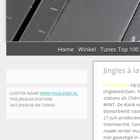
Home
Winkel
Tunes Top 100
Jingles à l
08.06.2010
– Op J
jinglebedrijven
LUISTER NAAR
WWW.JINGLEGEK.NL
stations als Chér
THE JINGLES STATION
MINT. De klank va
24/7 JINGLES EN TUNES
bijvoorbeeld naa
21 Juin produceer
Intermarché, Carr
maakt verder muzi
niet gevestigd i