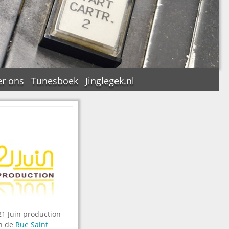
r ons
Tunesboek
Jinglegek.nl
n
21 Juin production
an de
Rue Saint